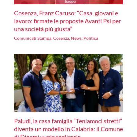
Cosenza, Franz Caruso: “Casa, giovani e
lavoro: firmate le proposte Avanti Psi per
una società più giusta”
Comunicati Stampa
,
Cosenza
,
News
,
Politica
Paludi, la casa famiglia “Teniamoci stretti”
diventa un modello in Calabria: il Comune
di Dinami vuole replicarla