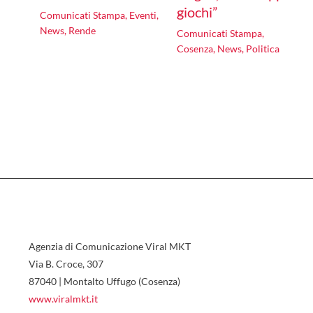
giochi”
Comunicati Stampa
,
Eventi
,
News
,
Rende
Comunicati Stampa
,
Cosenza
,
News
,
Politica
Agenzia di Comunicazione Viral MKT
Via B. Croce, 307
87040 | Montalto Uffugo (Cosenza)
www.viralmkt.it