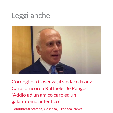
Leggi anche
Cordoglio a Cosenza, il sindaco Franz
Caruso ricorda Raffaele De Rango:
“Addio ad un amico caro ed un
galantuomo autentico”
Comunicati Stampa
,
Cosenza
,
Cronaca
,
News