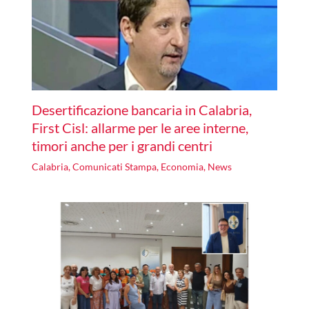
Desertificazione bancaria in Calabria,
First Cisl: allarme per le aree interne,
timori anche per i grandi centri
Calabria
,
Comunicati Stampa
,
Economia
,
News