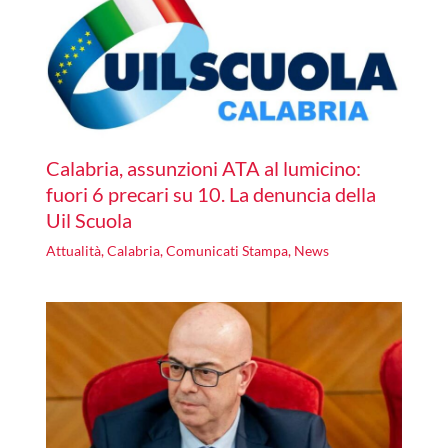
Calabria, assunzioni ATA al lumicino:
fuori 6 precari su 10. La denuncia della
Uil Scuola
Attualità
,
Calabria
,
Comunicati Stampa
,
News