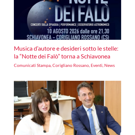
Musica d’autore e desideri sotto le stelle:
la “Notte dei Falò” torna a Schiavonea
Comunicati Stampa
,
Corigliano Rossano
,
Eventi
,
News