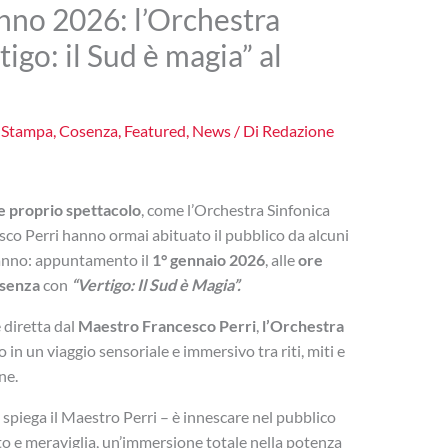
no 2026: l’Orchestra
igo: il Sud è magia” al
 Stampa
,
Cosenza
,
Featured
,
News
/ Di
Redazione
e proprio spettacolo
, come l’Orchestra Sinfonica
cesco Perri hanno ormai abituato il pubblico da alcuni
o anno: appuntamento il
1° gennaio 2026
, alle
ore
osenza
con
“Vertigo: Il Sud è Magia”.
 diretta dal
Maestro Francesco Perri
,
l’Orchestra
in un viaggio sensoriale e immersivo tra riti, miti e
ne.
 – spiega il Maestro Perri – è innescare nel pubblico
 e meraviglia, un’immersione totale nella potenza