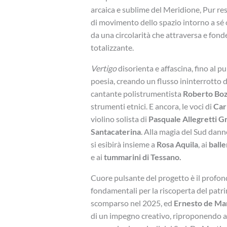
arcaica e sublime del Meridione, Pur res
di movimento dello spazio intorno a sé o
da una circolarità che attraversa e fonde
totalizzante.
Vertigo
disorienta e affascina, fino al p
poesia, creando un flusso ininterrotto di
cantante polistrumentista
Roberto Bo
strumenti etnici. E ancora, le voci di
Car
violino solista di
Pasquale Allegretti G
Santacaterina
. Alla magia del Sud dann
si esibirà insieme a
Rosa Aquila
, ai
balle
e ai
tummarini di Tessano.
Cuore pulsante del progetto è il profond
fondamentali per la riscoperta del patr
scomparso nel 2025, ed
Ernesto de Ma
di un impegno creativo, riproponendo al 