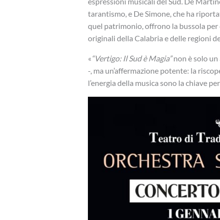
espressioni musicali del Sud. De Martino,
tarantismo, e De Simone, che ha riporta
quel patrimonio, offrono la bussola per
originali della Calabria e delle regioni 
«
“Vertigo: Il Sud è Magia”
non è solo un 
-, ma un’affermazione potente: la riscoper
l’energia della musica sono la chiave pe