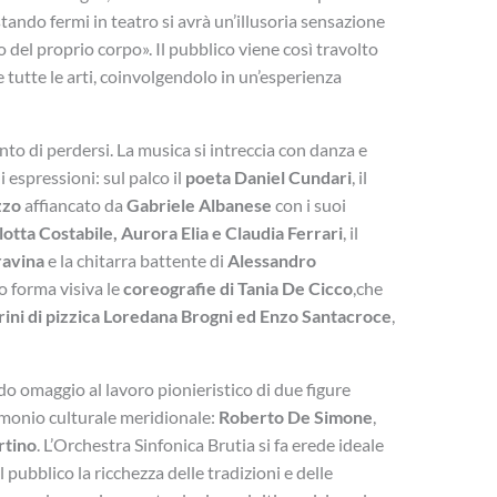
tando fermi in teatro si avrà un’illusoria sensazione
 del proprio corpo». Il pubblico viene così travolto
 tutte le arti, coinvolgendolo in un’esperienza
unto di perdersi. La musica si intreccia con danza e
 espressioni: sul palco il
poeta Daniel Cundari
, il
zzo
affiancato da
Gabriele Albanese
con i suoi
lotta Costabile, Aurora Elia e Claudia Ferrari
, il
ravina
e la chitarra battente di
Alessandro
o forma visiva le
coreografie di Tania De Cicco
,che
rini di pizzica
Loredana Brogni ed Enzo Santacroce
,
o omaggio al lavoro pionieristico di due figure
imonio culturale meridionale:
Roberto De Simone
,
rtino
. L’Orchestra Sinfonica Brutia si fa erede ideale
pubblico la ricchezza delle tradizioni e delle