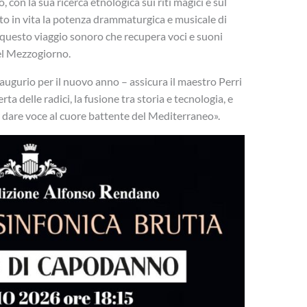
 con la sua ricerca etnologica sui riti magici e sul
to in vita la potenza drammaturgica e musicale di
 questo viaggio sonoro che recupera voci e suoni
del Mezzogiorno.
augurio per il nuovo anno – assicura il maestro Perri
ta delle radici, la fusione tra storia e tecnologia, e
r dare voce al cuore battente del Mediterraneo».