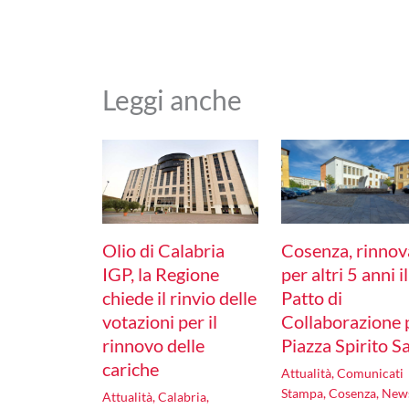
Leggi anche
Olio di Calabria
Cosenza, rinnov
IGP, la Regione
per altri 5 anni il
chiede il rinvio delle
Patto di
votazioni per il
Collaborazione 
rinnovo delle
Piazza Spirito S
cariche
Attualità
,
Comunicati
Stampa
,
Cosenza
,
New
Attualità
,
Calabria
,