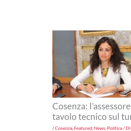
Cosenza: l’assessor
tavolo tecnico sul t
/
Cosenza
,
Featured
,
News
,
Politica
/ D