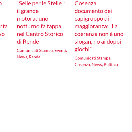
o
“Selle per le Stelle”:
Cosenza,
il grande
documento dei
motoraduno
capigruppo di
nta
notturno fa tappa
maggioranza: “La
ivo
nel Centro Storico
coerenza non è uno
di Rende
slogan, no ai doppi
giochi”
Comunicati Stampa
,
Eventi
,
News
,
Rende
Comunicati Stampa
,
Cosenza
,
News
,
Politica