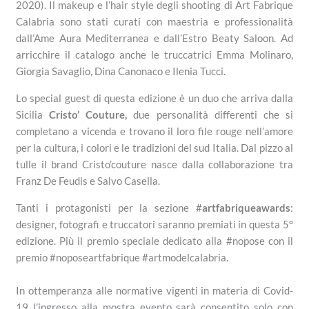
2020). Il makeup e l’hair style degli shooting di Art Fabrique
Calabria sono stati curati con maestria e professionalità
dall’Ame Aura Mediterranea e dall’Estro Beaty Saloon. Ad
arricchire il catalogo anche le truccatrici Emma Molinaro,
Giorgia Savaglio, Dina Canonaco e Ilenia Tucci.
Lo special guest di questa edizione è un duo che arriva dalla
Sicilia
Cristo’ Couture,
due personalità differenti che si
completano a vicenda e trovano il loro file rouge nell’amore
per la cultura, i colori e le tradizioni del sud Italia. Dal pizzo al
tulle il brand Cristo’couture nasce dalla collaborazione tra
Franz De Feudis e Salvo Casella.
Tanti i protagonisti per la sezione #
artfabriqueawards
:
designer, fotografi e truccatori saranno premiati in questa 5°
edizione. Più il premio speciale dedicato alla #nopose con il
premio #noposeartfabrique #artmodelcalabria.
In ottemperanza alle normative vigenti in materia di Covid-
19 l’ingresso alla mostra evento sarà consentito solo con