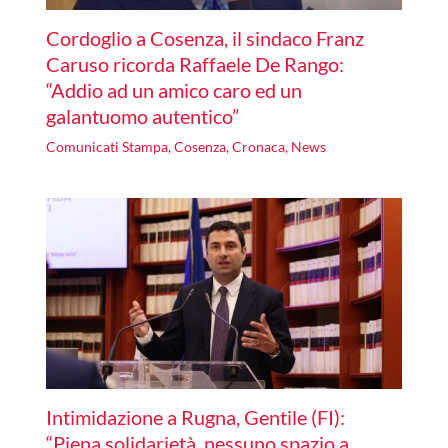
Cordoglio a Cosenza, il sindaco Franz
Caruso ricorda Raffaele De Rango:
“Addio ad un amico caro ed un
galantuomo autentico”
Comunicati Stampa
,
Cosenza
,
Cronaca
,
News
Intimidazione a Rugna, Gentile (FI):
“Piena solidarietà, nessuno spazio a