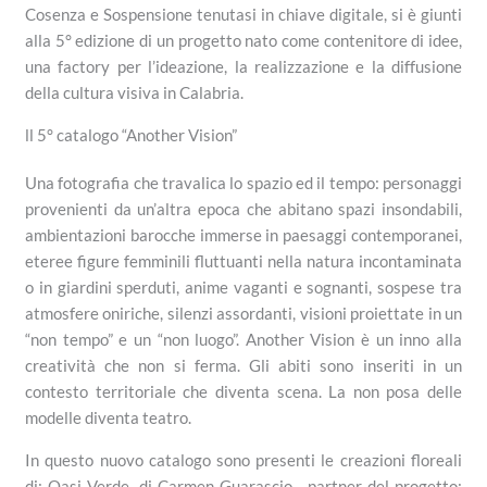
Cosenza e Sospensione tenutasi in chiave digitale, si è giunti
alla 5° edizione di un progetto nato come contenitore di idee,
una factory per l’ideazione, la realizzazione e la diffusione
della cultura visiva in Calabria.
ll 5° catalogo “Another Vision”
Una fotografia che travalica lo spazio ed il tempo: personaggi
provenienti da un’altra epoca che abitano spazi insondabili,
ambientazioni barocche immerse in paesaggi contemporanei,
eteree figure femminili fluttuanti nella natura incontaminata
o in giardini sperduti, anime vaganti e sognanti, sospese tra
atmosfere oniriche, silenzi assordanti, visioni proiettate in un
“non tempo” e un “non luogo”. Another Vision è un inno alla
creatività che non si ferma. Gli abiti sono inseriti in un
contesto territoriale che diventa scena. La non posa delle
modelle diventa teatro.
In questo nuovo catalogo sono presenti le creazioni floreali
di: Oasi Verde, di Carmen Guarascio , partner del progetto;