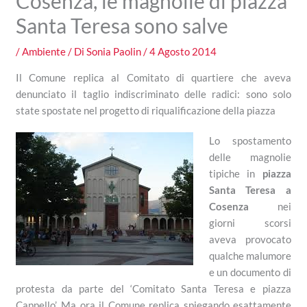
Cosenza, le magnolie di piazza
Santa Teresa sono salve
/
Ambiente
/ Di
Sonia Paolin
/
4 Agosto 2014
Il Comune replica al Comitato di quartiere che aveva
denunciato il taglio indiscriminato delle radici: sono solo
state spostate nel progetto di riqualificazione della piazza
Lo spostamento
delle magnolie
tipiche in
piazza
Santa Teresa a
Cosenza
nei
giorni scorsi
aveva provocato
qualche malumore
e un documento di
protesta da parte del ‘Comitato Santa Teresa e piazza
Cappello’. Ma ora il Comune replica spiegando esattamente