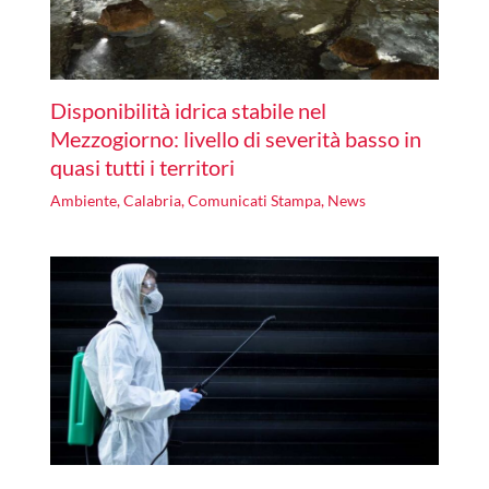
Disponibilità idrica stabile nel
Mezzogiorno: livello di severità basso in
quasi tutti i territori
Ambiente
,
Calabria
,
Comunicati Stampa
,
News