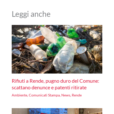
Leggi anche
Rifiuti a Rende, pugno duro del Comune:
scattano denunce e patenti ritirate
Ambiente
,
Comunicati Stampa
,
News
,
Rende