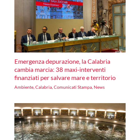
Emergenza depurazione, la Calabria
cambia marcia: 38 maxi-interventi
finanziati per salvare mare e territorio
Ambiente
,
Calabria
,
Comunicati Stampa
,
News