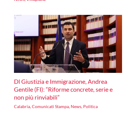
Dl Giustizia e Immigrazione, Andrea
Gentile (FI): “Riforme concrete, serie e
non più rinviabili”
Calabria
,
Comunicati Stampa
,
News
,
Politica