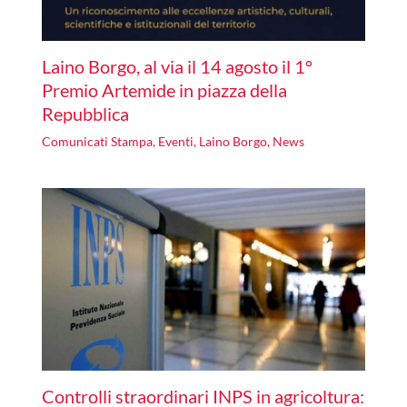
Laino Borgo, al via il 14 agosto il 1°
Premio Artemide in piazza della
Repubblica
Comunicati Stampa
,
Eventi
,
Laino Borgo
,
News
Controlli straordinari INPS in agricoltura: