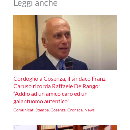
Leggi anche
Cordoglio a Cosenza, il sindaco Franz
Caruso ricorda Raffaele De Rango:
“Addio ad un amico caro ed un
galantuomo autentico”
Comunicati Stampa
,
Cosenza
,
Cronaca
,
News