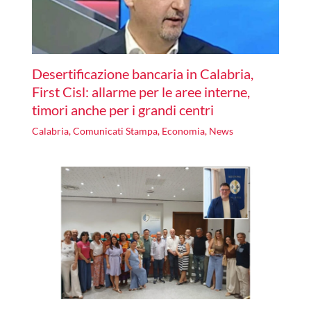
Desertificazione bancaria in Calabria,
First Cisl: allarme per le aree interne,
timori anche per i grandi centri
Calabria
,
Comunicati Stampa
,
Economia
,
News