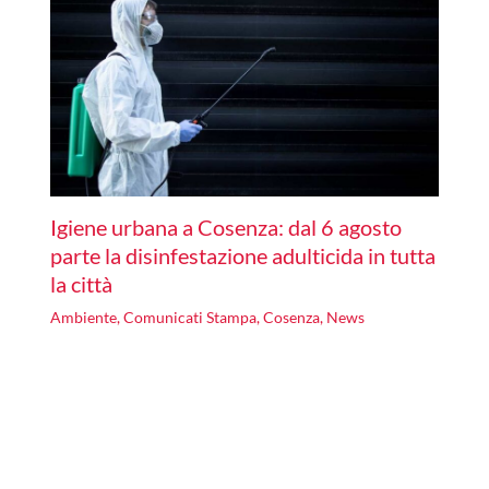
Igiene urbana a Cosenza: dal 6 agosto
parte la disinfestazione adulticida in tutta
la città
Ambiente
,
Comunicati Stampa
,
Cosenza
,
News