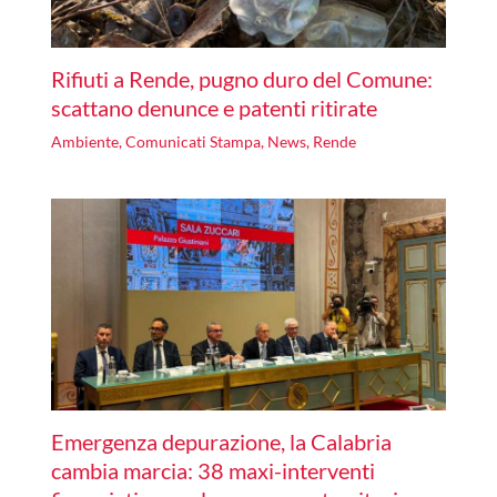
Rifiuti a Rende, pugno duro del Comune:
scattano denunce e patenti ritirate
Ambiente
,
Comunicati Stampa
,
News
,
Rende
Emergenza depurazione, la Calabria
cambia marcia: 38 maxi-interventi