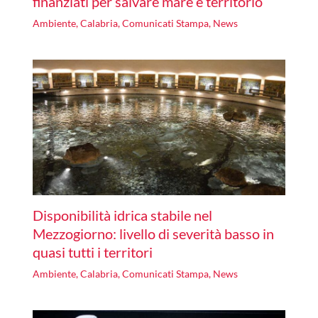
finanziati per salvare mare e territorio
Ambiente
,
Calabria
,
Comunicati Stampa
,
News
Disponibilità idrica stabile nel
Mezzogiorno: livello di severità basso in
quasi tutti i territori
Ambiente
,
Calabria
,
Comunicati Stampa
,
News