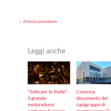
←
Articolo precedente
Leggi anche
“Selle per le Stelle”:
Cosenza,
il grande
documento dei
motoraduno
capigruppo di
notturno fa tappa
maggioranza: “L