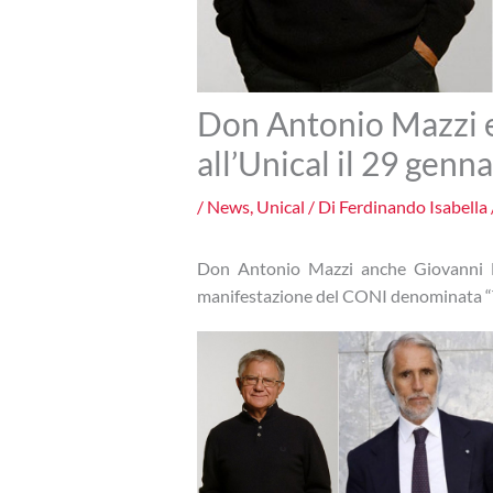
Don Antonio Mazzi 
all’Unical il 29 genn
/
News
,
Unical
/ Di
Ferdinando Isabella
Don Antonio Mazzi anche Giovanni M
manifestazione del CONI denominata “Tr