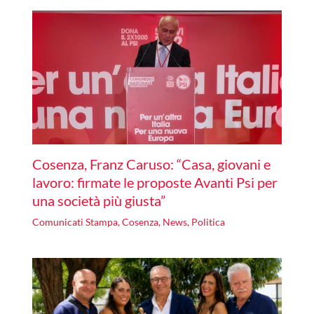
Cosenza, Franz Caruso: “Casa, giovani e
lavoro: firmate le proposte Avanti Psi per
una società più giusta”
Comunicati Stampa
,
Cosenza
,
News
,
Politica