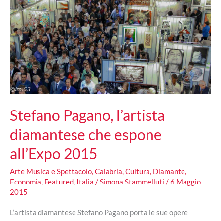
Stefano Pagano, l’artista
diamantese che espone
all’Expo 2015
Arte Musica e Spettacolo
,
Calabria
,
Cultura
,
Diamante
,
Economia
,
Featured
,
Italia
/
Simona Stammelluti
/
6 Maggio
2015
L’artista diamantese Stefano Pagano porta le sue opere