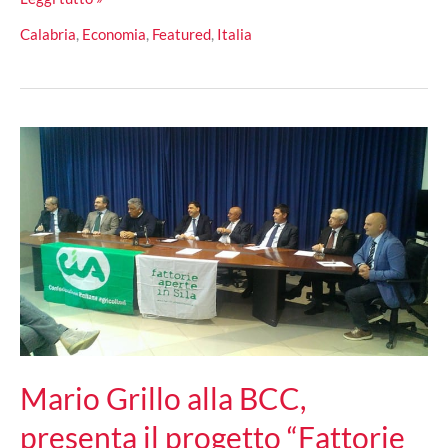
calabrese
Calabria
,
Economia
,
Featured
,
Italia
alla
direzione
della
Fondazione
Calabria
Roma
Europa
Mario Grillo alla BCC,
presenta il progetto “Fattorie