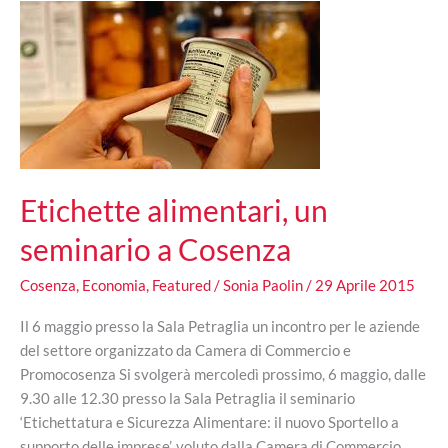
per
la
Calabria”
Etichette alimentari, un
seminario a Cosenza
Cosenza
,
Economia
,
Featured
/
Sonia Paolin
/
29 Aprile 2015
Il 6 maggio presso la Sala Petraglia un incontro per le aziende
del settore organizzato da Camera di Commercio e
Promocosenza Si svolgerà mercoledì prossimo, 6 maggio, dalle
9.30 alle 12.30 presso la Sala Petraglia il seminario
‘Etichettatura e Sicurezza Alimentare: il nuovo Sportello a
supporto delle imprese’, voluto dalla Camera di Commercio