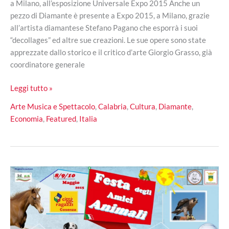
a Milano, all’esposizione Universale Expo 2015 Anche un
pezzo di Diamante è presente a Expo 2015, a Milano, grazie
all’artista diamantese Stefano Pagano che esporrà i suoi
“decollages” ed altre sue creazioni. Le sue opere sono state
apprezzate dallo storico e il critico d’arte Giorgio Grasso, già
coordinatore generale
Stefano
Leggi tutto »
Pagano,
Arte Musica e Spettacolo
,
Calabria
,
Cultura
,
Diamante
,
l’artista
Economia
,
Featured
,
Italia
diamantese
che
espone
all’Expo
2015