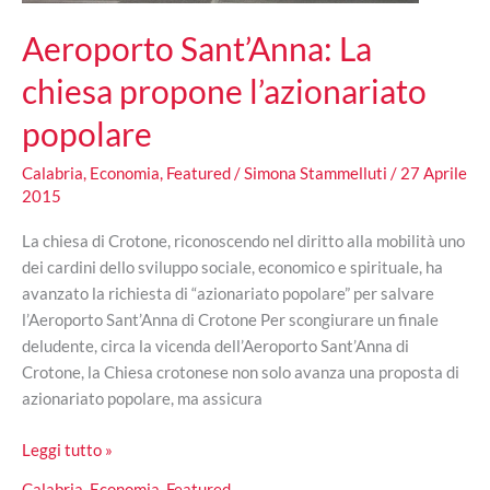
Aeroporto Sant’Anna: La
chiesa propone l’azionariato
popolare
Calabria
,
Economia
,
Featured
/
Simona Stammelluti
/
27 Aprile
2015
La chiesa di Crotone, riconoscendo nel diritto alla mobilità uno
dei cardini dello sviluppo sociale, economico e spirituale, ha
avanzato la richiesta di “azionariato popolare” per salvare
l’Aeroporto Sant’Anna di Crotone Per scongiurare un finale
deludente, circa la vicenda dell’Aeroporto Sant’Anna di
Crotone, la Chiesa crotonese non solo avanza una proposta di
azionariato popolare, ma assicura
Aeroporto
Leggi tutto »
Sant’Anna:
Calabria
,
Economia
,
Featured