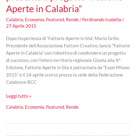
Aperte in Calabria”
Calabria
,
Economia
,
Featured
,
Rende
/
Ferdinando Isabella
/
27 Aprile 2015
Dopo l’esperienza di “Fattorie Aperte in Sila”, Mario Grillo
Presidente dell’Associazione Fattore Creativo, lancia “Fattorie
Aperte in Calabria” con l’obiettivo di condividere un progetto
di successo, con l’intero territorio regionale Giunta alla X°
Edizione, Fattorie Aperte in Sila è patrocinata da “Expò Milano
2015” e il 24 aprile scorso presso la sede della Federazione
Calabrese BCC
Mario
Leggi tutto »
Grillo
Calabria
,
Economia
,
Featured
,
Rende
alla
BCC,
presenta
il