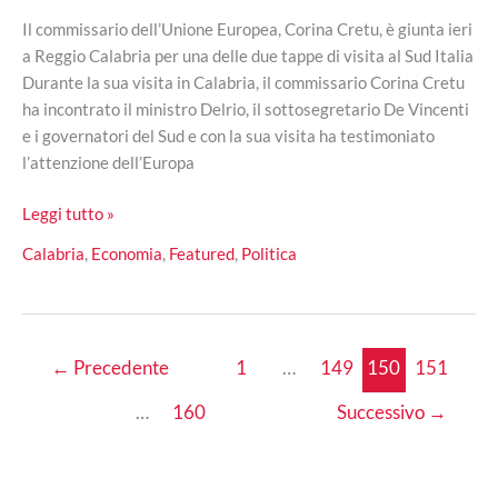
Il commissario dell’Unione Europea, Corina Cretu, è giunta ieri
a Reggio Calabria per una delle due tappe di visita al Sud Italia
Durante la sua visita in Calabria, il commissario Corina Cretu
ha incontrato il ministro Delrio, il sottosegretario De Vincenti
e i governatori del Sud e con la sua visita ha testimoniato
l’attenzione dell’Europa
Corina
Leggi tutto »
Cretu,
Calabria
,
Economia
,
Featured
,
Politica
commissario
UE,
“ottimista”
in
←
Precedente
1
…
149
150
151
Calabria
…
160
Successivo
→