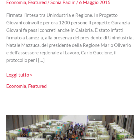
Economia
,
Featured
/
Sonia Paolin
/
6 Maggio 2015
Firmata l’intesa tra Unindustria e Regione. In Progetto
Giovani coinvolte per ora 1200 persone Il progetto Garanzia
Giovani fa passi concreti anche in Calabria. Ė stato infatti
firmato a Lamezia, alla presenza del presidente di Unindustria,
Natale Mazzuca, del presidente della Regione Mario Oliverio
e dell’assessore regionale al Lavoro, Carlo Guccione, il
protocollo per i […]
Progetto
Leggi tutto »
Giovani,
Economia
,
Featured
partono
i
primi
stage
in
Calabria