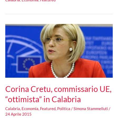
La
chiesa
propone
l’azionariato
popolare
Corina Cretu, commissario UE,
“ottimista” in Calabria
Calabria
,
Economia
,
Featured
,
Politica
/
Simona Stammelluti
/
24 Aprile 2015