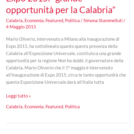
opportunità per la Calabria”
Calabria
,
Economia
,
Featured
,
Politica
/
Simona Stammelluti
/
4 Maggio 2015
Mario Oliverio, intervenuto a Milano alla inaugurazione di
Expo 2015, ha sottolineato quanto questa presenza della
Calabria all’Esposizione Universale, costituisca una grande
opportunità per la regione Non ha dubbi, il governatore della
Calabria, Mario Oliverio che il 1° maggio è intervenuto
all’inaugurazione di Expo 2015, circa le tante opportunità che
questa Esposizione Universale darà all’Italia tutta
Oliverio
Leggi tutto »
all’inaugurazione
Calabria
,
Economia
,
Featured
,
Politica
Expo
2015:
“grande
opportunità