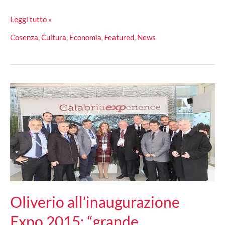
Festa
Leggi tutto »
Degli
Cosenza
,
Cultura
,
Economia
,
Featured
,
News
Amici
Animali,
a
Cosenza
dall’
8
al
10
Maggio
Oliverio all’inaugurazione
Expo 2015: “grande