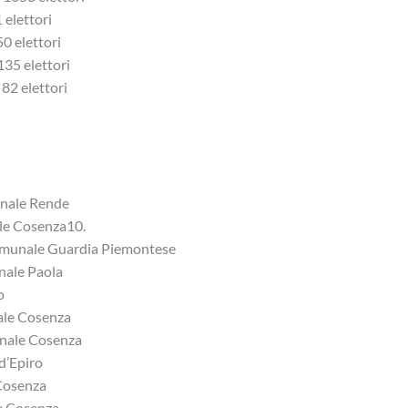
 elettori
50 elettori
135 elettori
 82 elettori
unale Rende
ale Cosenza10.
 comunale Guardia Piemontese
nale Paola
o
ale Cosenza
unale Cosenza
 d’Epiro
 Cosenza
le Cosenza