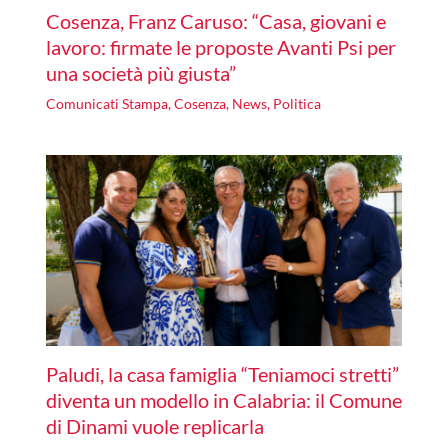
Cosenza, Franz Caruso: “Casa, giovani e
lavoro: firmate le proposte Avanti Psi per
una società più giusta”
Comunicati Stampa
,
Cosenza
,
News
,
Politica
Paludi, la casa famiglia “Teniamoci stretti”
diventa un modello in Calabria: il Comune
di Dinami vuole replicarla