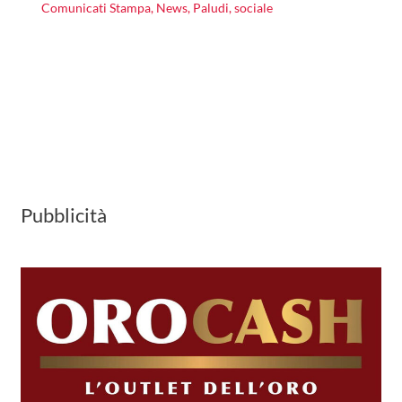
Comunicati Stampa
,
News
,
Paludi
,
sociale
Pubblicità