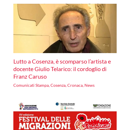
Lutto a Cosenza, è scomparso l’artista e
docente Giulio Telarico: il cordoglio di
Franz Caruso
Comunicati Stampa
,
Cosenza
,
Cronaca
,
News