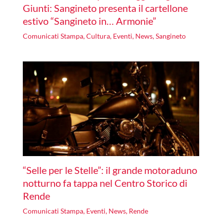
Giunti: Sangineto presenta il cartellone
estivo “Sangineto in… Armonie”
Comunicati Stampa
,
Cultura
,
Eventi
,
News
,
Sangineto
“Selle per le Stelle”: il grande motoraduno
notturno fa tappa nel Centro Storico di
Rende
Comunicati Stampa
,
Eventi
,
News
,
Rende