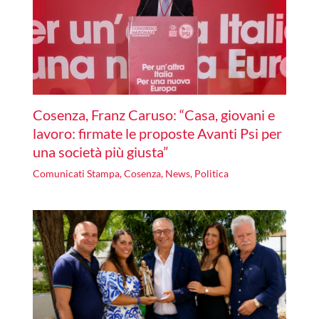
Cosenza, Franz Caruso: “Casa, giovani e
lavoro: firmate le proposte Avanti Psi per
una società più giusta”
Comunicati Stampa
,
Cosenza
,
News
,
Politica