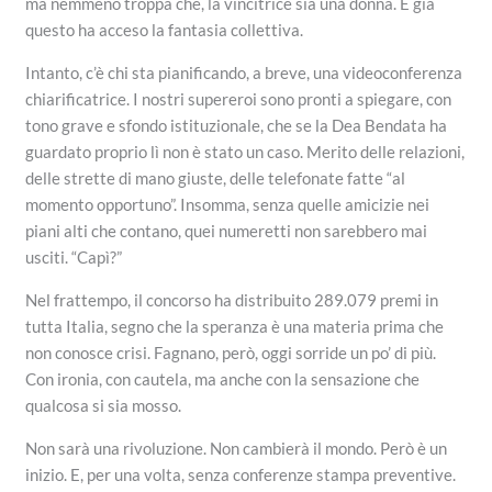
ma nemmeno troppa che, la vincitrice sia una donna. E già
questo ha acceso la fantasia collettiva.
Intanto, c’è chi sta pianificando, a breve, una videoconferenza
chiarificatrice. I nostri supereroi sono pronti a spiegare, con
tono grave e sfondo istituzionale, che se la Dea Bendata ha
guardato proprio lì non è stato un caso. Merito delle relazioni,
delle strette di mano giuste, delle telefonate fatte “al
momento opportuno”. Insomma, senza quelle amicizie nei
piani alti che contano, quei numeretti non sarebbero mai
usciti. “Capì?”
Nel frattempo, il concorso ha distribuito 289.079 premi in
tutta Italia, segno che la speranza è una materia prima che
non conosce crisi. Fagnano, però, oggi sorride un po’ di più.
Con ironia, con cautela, ma anche con la sensazione che
qualcosa si sia mosso.
Non sarà una rivoluzione. Non cambierà il mondo. Però è un
inizio. E, per una volta, senza conferenze stampa preventive.