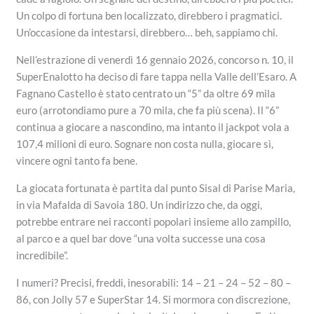
Un colpo di fortuna ben localizzato, direbbero i pragmatici.
Un’occasione da intestarsi, direbbero… beh, sappiamo chi.
Nell’estrazione di venerdì 16 gennaio 2026, concorso n. 10, il
SuperEnalotto ha deciso di fare tappa nella Valle dell’Esaro. A
Fagnano Castello è stato centrato un “5” da oltre 69 mila
euro (arrotondiamo pure a 70 mila, che fa più scena). Il “6”
continua a giocare a nascondino, ma intanto il jackpot vola a
107,4 milioni di euro. Sognare non costa nulla, giocare sì,
vincere ogni tanto fa bene.
La giocata fortunata è partita dal punto Sisal di Parise Maria,
in via Mafalda di Savoia 180. Un indirizzo che, da oggi,
potrebbe entrare nei racconti popolari insieme allo zampillo,
al parco e a quel bar dove “una volta successe una cosa
incredibile”.
I numeri? Precisi, freddi, inesorabili: 14 – 21 – 24 – 52 – 80 –
86, con Jolly 57 e SuperStar 14. Si mormora con discrezione,