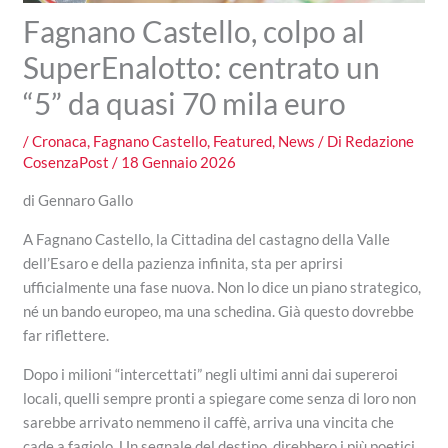
Fagnano Castello, colpo al
SuperEnalotto: centrato un
“5” da quasi 70 mila euro
/
Cronaca
,
Fagnano Castello
,
Featured
,
News
/ Di
Redazione
CosenzaPost
/
18 Gennaio 2026
di Gennaro Gallo
A Fagnano Castello, la Cittadina del castagno della Valle
dell’Esaro e della pazienza infinita, sta per aprirsi
ufficialmente una fase nuova. Non lo dice un piano strategico,
né un bando europeo, ma una schedina. Già questo dovrebbe
far riflettere.
Dopo i milioni “intercettati” negli ultimi anni dai supereroi
locali, quelli sempre pronti a spiegare come senza di loro non
sarebbe arrivato nemmeno il caffè, arriva una vincita che
cade a fagiolo. Un segnale del destino, direbbero i più poetici.