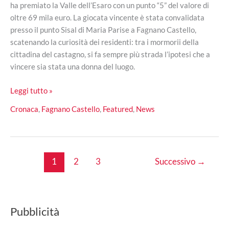
ha premiato la Valle dell’Esaro con un punto “5” del valore di
oltre 69 mila euro. La giocata vincente è stata convalidata
presso il punto Sisal di Maria Parise a Fagnano Castello,
scatenando la curiosità dei residenti: tra i mormorii della
cittadina del castagno, si fa sempre più strada l’ipotesi che a
vincere sia stata una donna del luogo.
Fagnano
Leggi tutto »
Castello,
Cronaca
,
Fagnano Castello
,
Featured
,
News
colpo
al
SuperEnalotto:
centrato
1
2
3
Successivo
→
un
“5”
da
quasi
Pubblicità
70
mila