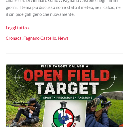
chiarezza. Di Gennaro Gallo A Fagnano Castello, negli ultimi
giorni, il tema più discusso non è stato il meteo, né il calcio, né
il cinipide galligeno che nuovamente,
Fagnano
Leggi tutto »
Castello,
Cronaca
,
Fagnano Castello
,
News
il
“Tempio
della
Cremazione”
accende
il
dibattito