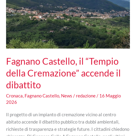
e
promozione
del
territorio
Fagnano Castello, il “Tempio
della Cremazione” accende il
dibattito
Cronaca
,
Fagnano Castello
,
News
/
redazione
/
16 Maggio
2026
Il progetto di un impianto di cremazione vicino al centro
abitato accende il dibattito pubblico tra dubbi ambientali,
richieste di trasparenza e strategie future. I cittadini chiedono