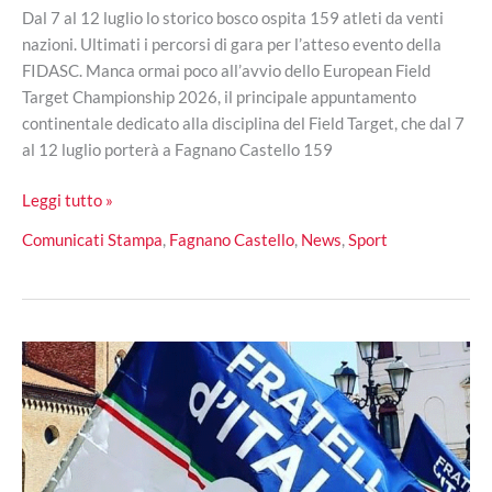
Dal 7 al 12 luglio lo storico bosco ospita 159 atleti da venti
nazioni. Ultimati i percorsi di gara per l’atteso evento della
FIDASC. Manca ormai poco all’avvio dello European Field
Target Championship 2026, il principale appuntamento
continentale dedicato alla disciplina del Field Target, che dal 7
al 12 luglio porterà a Fagnano Castello 159
Fagnano
Leggi tutto »
Castello
Comunicati Stampa
,
Fagnano Castello
,
News
,
Sport
al
centro
d’Europa:
a
Monte
Caloria
i
campionati
di
Field