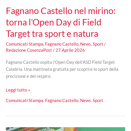
Fagnano Castello nel mirino:
torna l’Open Day di Field
Target tra sport e natura
Comunicati Stampa
,
Fagnano Castello
,
News
,
Sport
/
Redazione CosenzaPost
/
27 Aprile 2026
Fagnano Castello ospita l’Open Day dell’ASD Field Target
Calabria. Una mattinata gratuita per scoprire lo sport della
precisione e del respiro.
Fagnano
Leggi tutto »
Castello
Comunicati Stampa
,
Fagnano Castello
,
News
,
Sport
nel
mirino:
torna
l’Open