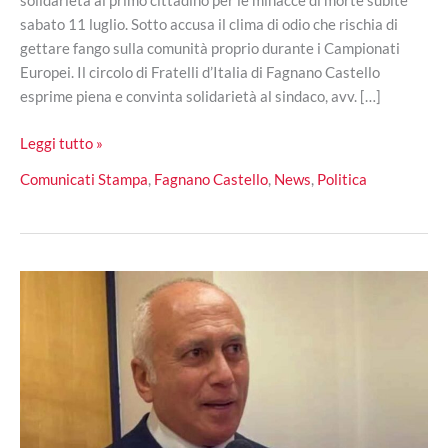
solidarietà al primo cittadino per le minacce di morte subite
sabato 11 luglio. Sotto accusa il clima di odio che rischia di
gettare fango sulla comunità proprio durante i Campionati
Europei. Il circolo di Fratelli d’Italia di Fagnano Castello
esprime piena e convinta solidarietà al sindaco, avv. […]
Fagnano
Leggi tutto »
Castello,
Comunicati Stampa
,
Fagnano Castello
,
News
,
Politica
aggressione
al
sindaco
Giglio:
Fratelli
d’Italia
condanna
il
vile
gesto
al