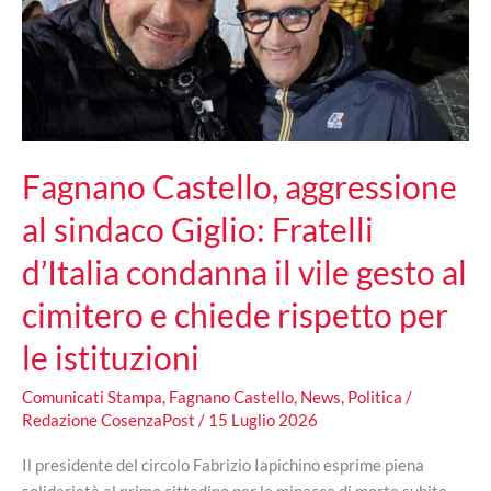
Fagnano Castello, aggressione
al sindaco Giglio: Fratelli
d’Italia condanna il vile gesto al
cimitero e chiede rispetto per
le istituzioni
Comunicati Stampa
,
Fagnano Castello
,
News
,
Politica
/
Redazione CosenzaPost
/
15 Luglio 2026
Il presidente del circolo Fabrizio Iapichino esprime piena