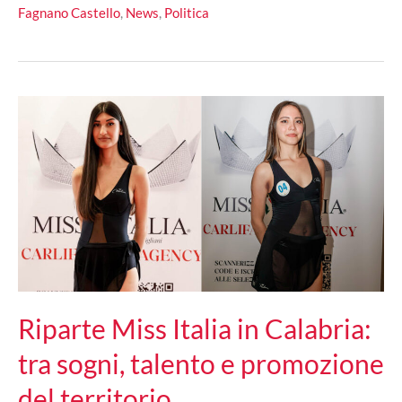
Castello,
Fagnano Castello
,
News
,
Politica
l’opposizione
contro
l’opposizione:
volano
gli
stracci
sui
social
mentre
la
maggioranza
osserva
e
sorride
Riparte Miss Italia in Calabria:
tra sogni, talento e promozione
del territorio