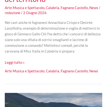
Arte Musica e Spettacolo
,
Calabria
,
Fagnano Castello
,
News
/
redazione
/
2 Giugno 2026
Nel cast anche le fagnanesi Annachiara Crispo e Desirèe
Lanzillotta, esempio di determinazione e voglia di mettersi in
gioco di Gennaro Gallo Chi l’ha detto che i concorsi di bellezza
siano solo una sfilata di sorrisi smaglianti e lacrime di
commozione a comando? Mettetevi comodi, perché la
carovana di Miss Italia in Calabria si prepara
Riparte
Leggi tutto »
Miss
Arte Musica e Spettacolo
,
Calabria
,
Fagnano Castello
,
News
Italia
in
Calabria:
tra
sogni,
talento