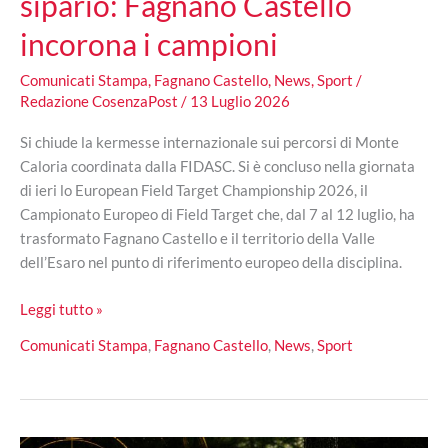
sipario: Fagnano Castello
incorona i campioni
Comunicati Stampa
,
Fagnano Castello
,
News
,
Sport
/
Redazione CosenzaPost
/
13 Luglio 2026
Si chiude la kermesse internazionale sui percorsi di Monte
Caloria coordinata dalla FIDASC. Si è concluso nella giornata
di ieri lo European Field Target Championship 2026, il
Campionato Europeo di Field Target che, dal 7 al 12 luglio, ha
trasformato Fagnano Castello e il territorio della Valle
dell’Esaro nel punto di riferimento europeo della disciplina.
Europei
Leggi tutto »
di
Comunicati Stampa
,
Fagnano Castello
,
News
,
Sport
Field
Target,
cala
il