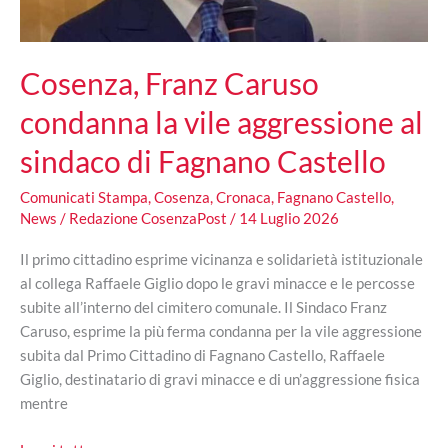
cimitero
e
chiede
Cosenza, Franz Caruso
rispetto
per
condanna la vile aggressione al
le
istituzioni
sindaco di Fagnano Castello
Comunicati Stampa
,
Cosenza
,
Cronaca
,
Fagnano Castello
,
News
/
Redazione CosenzaPost
/
14 Luglio 2026
Il primo cittadino esprime vicinanza e solidarietà istituzionale
al collega Raffaele Giglio dopo le gravi minacce e le percosse
subite all’interno del cimitero comunale. Il Sindaco Franz
Caruso, esprime la più ferma condanna per la vile aggressione
subita dal Primo Cittadino di Fagnano Castello, Raffaele
Giglio, destinatario di gravi minacce e di un’aggressione fisica
mentre