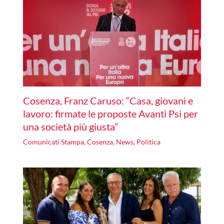
Cosenza, Franz Caruso: “Casa, giovani e
lavoro: firmate le proposte Avanti Psi per
una società più giusta”
Comunicati Stampa
,
Cosenza
,
News
,
Politica