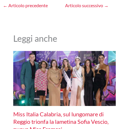
←
Articolo precedente
Articolo successivo
→
Leggi anche
Miss Italia Calabria, sul lungomare di
Reggio trionfa la lametina Sofia Vescio,
nuova Miss Framesi