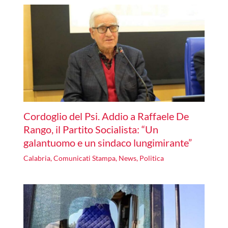
Cordoglio del Psi. Addio a Raffaele De
Rango, il Partito Socialista: “Un
galantuomo e un sindaco lungimirante”
Calabria
,
Comunicati Stampa
,
News
,
Politica