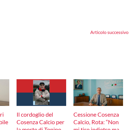
Articolo successivo
ri
Il cordoglio del
Cessione Cosenza
bile
Cosenza Calcio per
Calcio, Rota: “Non
la morte di Tonino
mi tiro indietro ma