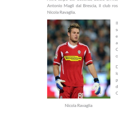
Antonio Magli dal Brescia, il club ro
Nicola Ravaglia.
I
s
e
a
C
c
D
l
p
d
C
Nicola Ravaglia