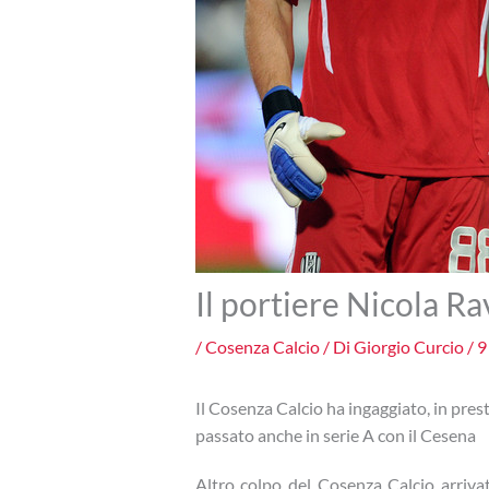
Il portiere Nicola R
/
Cosenza Calcio
/ Di
Giorgio Curcio
/
9
Il Cosenza Calcio ha ingaggiato, in prest
passato anche in serie A con il Cesena
Altro colpo del Cosenza Calcio arriva