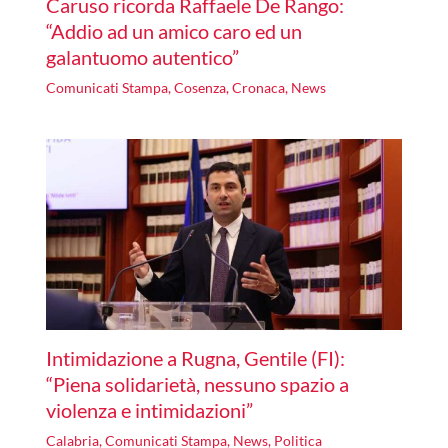
Caruso ricorda Raffaele De Rango:
“Addio ad un amico caro ed un
galantuomo autentico”
Comunicati Stampa
,
Cosenza
,
Cronaca
,
News
Intimidazione a Rugna, Gentile (FI):
“Piena solidarietà, nessuno spazio a
violenza e intimidazioni”
Calabria
,
Comunicati Stampa
,
News
,
Politica