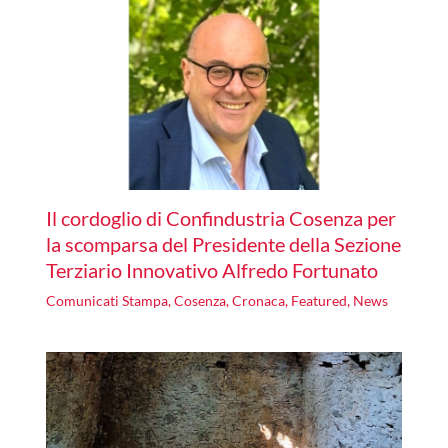
Il cordoglio di Confindustria Cosenza per
la scomparsa del Presidente della Sezione
Terziario Innovativo Alfredo Fortunato
Comunicati Stampa
,
Cosenza
,
Cronaca
,
Featured
,
News