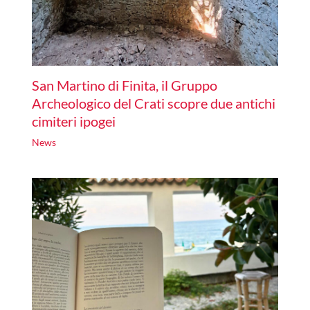
San Martino di Finita, il Gruppo
Archeologico del Crati scopre due antichi
cimiteri ipogei
News