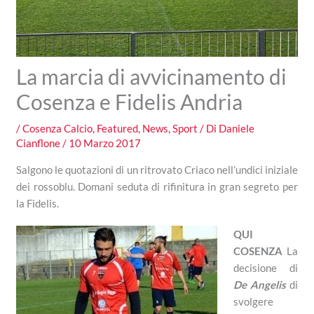
La marcia di avvicinamento di
Cosenza e Fidelis Andria
/
Cosenza Calcio
,
Featured
,
News
,
Sport
/ Di
Daniele
Cianflone
/
10 Marzo 2017
Salgono le quotazioni di un ritrovato Criaco nell’undici iniziale
dei rossoblu. Domani seduta di rifinitura in gran segreto per
la Fidelis.
QUI
COSENZA
La
decisione di
De Angelis
di
svolgere