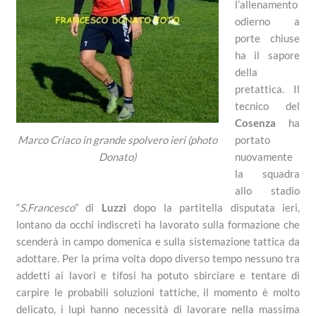
l’allenamento
odierno a
porte chiuse
ha il sapore
della
pretattica. Il
tecnico del
Cosenza
ha
portato
Marco Criaco in grande spolvero ieri (photo
nuovamente
Donato)
la squadra
allo stadio
“
S.Francesco
” di
Luzzi
dopo la partitella disputata ieri,
lontano da occhi indiscreti ha lavorato sulla formazione che
scenderà in campo domenica e sulla sistemazione tattica da
adottare. Per la prima volta dopo diverso tempo nessuno tra
addetti ai lavori e tifosi ha potuto sbirciare e tentare di
carpire le probabili soluzioni tattiche, il momento è molto
delicato, i lupi hanno necessità di lavorare nella massima