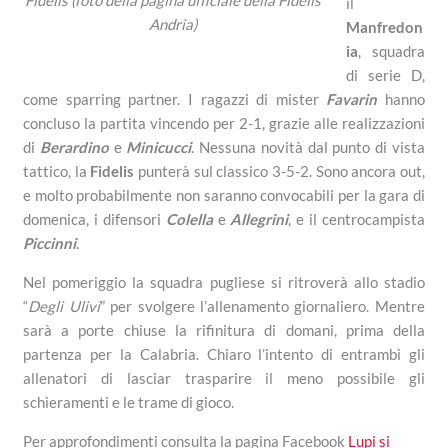
il
Andria)
Manfredon
ia
, squadra
di serie D,
come sparring partner. I ragazzi di mister
Favarin
hanno
concluso la partita vincendo per 2-1, grazie alle realizzazioni
di
Berardino
e
Minicucci
. Nessuna novità dal punto di vista
tattico, la
Fidelis
punterà sul classico 3-5-2. Sono ancora out,
e molto probabilmente non saranno convocabili per la gara di
domenica, i difensori
Colella
e
Allegrini
, e il centrocampista
Piccinni
.
Nel pomeriggio la squadra pugliese si ritroverà allo stadio
“
Degli Ulivi
” per svolgere l’allenamento giornaliero. Mentre
sarà a porte chiuse la rifinitura di domani, prima della
partenza per la Calabria. Chiaro l’intento di entrambi gli
allenatori di lasciar trasparire il meno possibile gli
schieramenti e le trame di gioco.
Per approfondimenti consulta la pagina Facebook
Lupi si