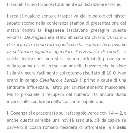
tranquillità, ovattandosi totalmente da distrazioni esterne.
In realtà qualche sentore traspariva già, le parole del mister
sabato scorso nella conferenza stampa di presentazione del
match contro la
Paganese
lasciavano presagire questa
volontà.
De Angelis
era stato abbastanza chiaro: “
Andare a
dire ai quattro venti tutto quello che facciamo e che proviamo
in settimana significa agevolare l’avversario di turno
“. Le
uniche indicazioni, non si sa quanto affidabili, provengono
dalla sgambatura di ieri sul campo della
Luzzese
, che ha visto
i silani vincere facilmente col rotondo risultato di 10-0. Non
erano in campo
Cavallaro
e
Letizia
, il primo a causa di una
sindrome influenzale, l’altro per un risentimento muscolare.
Molto probabile il recupero del numero 10, ancora dubbi
invece sulle condizioni dell’attaccante napoletano.
Il
Cosenza
si è presentato sul rettangolo verde con il 4-4-2, e
anche questa sarebbe una novità assoluta, c’è da capire se
davvero il coach romano deciderà di affrontare la
Fidelis