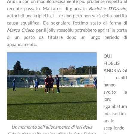
Andria
con un modulo decisamente più prudente rispetto al
recente passato. Mattatori di giornata
Baclet
e
D’Orazio
,
autori di una tripletta, il terzino però non sarà della partita
causa squalifica. Da segnalare l’ottimo stato di forma di
Marco Criaco
, per il jolly rossoblu potrebbero aprirsi le porte
di un posto da titolare dopo un lungo periodo di
appannamento.
QUI
FIDELIS
ANDRIA
Gl
i ospiti
hanno
svolto la
loro
sgambatura
infrasettim
anale
Un momento dell’allenamento di ieri della
scegliendo
Fidelis (foto della pagina ufficiale della Fidelis