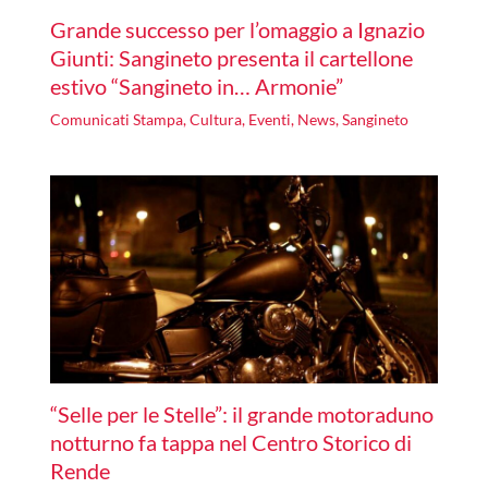
Grande successo per l’omaggio a Ignazio
Giunti: Sangineto presenta il cartellone
estivo “Sangineto in… Armonie”
Comunicati Stampa
,
Cultura
,
Eventi
,
News
,
Sangineto
“Selle per le Stelle”: il grande motoraduno
notturno fa tappa nel Centro Storico di
Rende