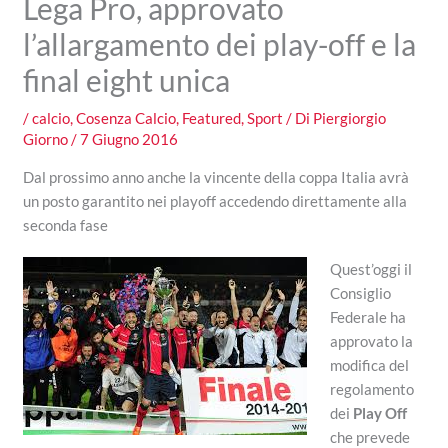
Lega Pro, approvato
l’allargamento dei play-off e la
final eight unica
/
calcio
,
Cosenza Calcio
,
Featured
,
Sport
/ Di
Piergiorgio
Giorno
/
7 Giugno 2016
Dal prossimo anno anche la vincente della coppa Italia avrà
un posto garantito nei playoff accedendo direttamente alla
seconda fase
Quest’oggi il
Consiglio
Federale ha
approvato la
modifica del
regolamento
dei
Play Off
che prevede