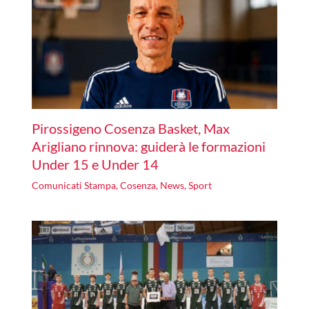
Pirossigeno Cosenza Basket, Max
Arigliano rinnova: guiderà le formazioni
Under 15 e Under 14
Comunicati Stampa
,
Cosenza
,
News
,
Sport