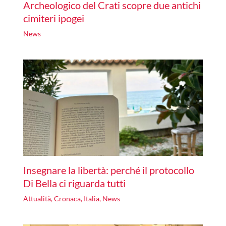
Archeologico del Crati scopre due antichi
cimiteri ipogei
News
Insegnare la libertà: perché il protocollo
Di Bella ci riguarda tutti
Attualità
,
Cronaca
,
Italia
,
News