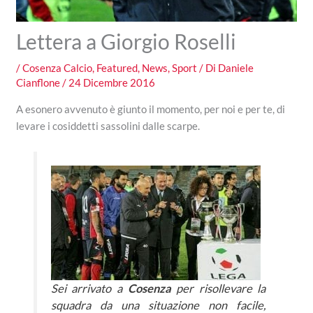
Lettera a Giorgio Roselli
/
Cosenza Calcio
,
Featured
,
News
,
Sport
/ Di
Daniele
Cianflone
/
24 Dicembre 2016
A esonero avvenuto è giunto il momento, per noi e per te, di
levare i cosiddetti sassolini dalle scarpe.
Sei arrivato a
Cosenza
per risollevare la
squadra da una situazione non facile,