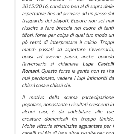
2015/2016, condotto ben al di sopra delle
aspettative fino ad arrivare ad un passo dal
traguardo dei playoff. Eppure non sei mai
riuscito a fare breccia nel cuore di tanti
tifosi, forse per colpa di quel tuo modo un
pò retrò di interpretare il calcio. Troppi
match passati ad aspettare l’avversario,
quasi ad averne paura, anche quando
l’avversario si chiamava
Lupa Castelli
Romani
. Questo forse la gente non te l’ha
mai perdonato, vedere i lupi intimoriti da
chissà cosa e chissà chi.
Il motivo della scarsa partecipazione
popolare, nonostante i risultati crescenti in
alcuni casi, è da addebitare alle tue
creature domenicali fin troppo timide.
Molte vittorie striminzite agguantate per i
capelli sul filo di lana, altre svanite per non