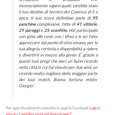
inconsciamente sapevi quale sarebbe stato
il tuo destino di tecnico del Cosenza di lì a
poco. Il tuo score definitivo parla di
95
panchine
complessive, fatte di
41 vittorie
,
29 pareggi
e
25 sconfitte
. Hai partecipato
con gioia alle cene con i tifosi e ti sei fatto
apprezzare dal punto di vista umano, per la
tua allegria, cortesia e disponibilità a ridere
e divertirti in mezzo alla gente. E’ grazie a
questi tuoi pregi che lasci un buon ricordo
nella città in cui hai vissuto per due anni, un
ricordo molto migliore della maggior parte
dei tuoi match. Buona fortuna mister
Giorgio!
Per approfondimenti consulta la pagina Facebook
Lupi si
nasce
e
Lega Pro vista dal Sud-Girone C
.