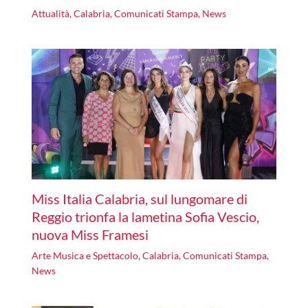
Attualità
,
Calabria
,
Comunicati Stampa
,
News
Miss Italia Calabria, sul lungomare di
Reggio trionfa la lametina Sofia Vescio,
nuova Miss Framesi
Arte Musica e Spettacolo
,
Calabria
,
Comunicati Stampa
,
News