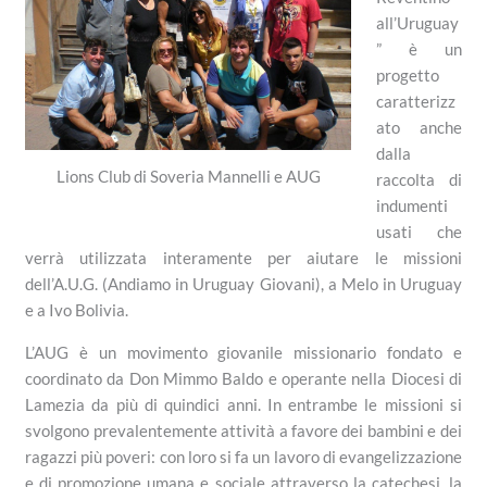
all’Uruguay
” è un
progetto
caratterizz
ato anche
dalla
Lions Club di Soveria Mannelli e AUG
raccolta di
indumenti
usati che
verrà utilizzata interamente per aiutare le missioni
dell’A.U.G. (Andiamo in Uruguay Giovani), a Melo in Uruguay
e a Ivo Bolivia.
L’AUG è un movimento giovanile missionario fondato e
coordinato da Don Mimmo Baldo e operante nella Diocesi di
Lamezia da più di quindici anni. In entrambe le missioni si
svolgono prevalentemente attività a favore dei bambini e dei
ragazzi più poveri: con loro si fa un lavoro di evangelizzazione
e di promozione umana e sociale attraverso la catechesi, la