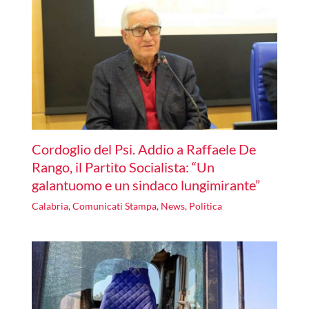
Cordoglio del Psi. Addio a Raffaele De
Rango, il Partito Socialista: “Un
galantuomo e un sindaco lungimirante”
Calabria
,
Comunicati Stampa
,
News
,
Politica