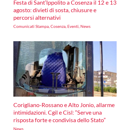
Festa di Sant’Ippolito a Cosenza il 12 e 13
agosto: divieti di sosta, chiusure e
percorsi alternativi
Comunicati Stampa
,
Cosenza
,
Eventi
,
News
Corigliano-Rossano e Alto Jonio, allarme
intimidazioni. Cgil e Cisl: “Serve una
risposta forte e condivisa dello Stato”
News