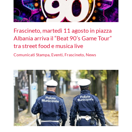
Frascineto, martedì 11 agosto in piazza
Albania arriva il “Beat 90’s Game Tour”
tra street food e musica live
Comunicati Stampa
,
Eventi
,
Frascineto
,
News