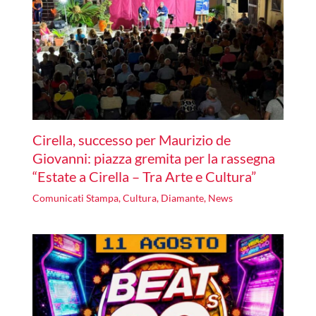
Cirella, successo per Maurizio de
Giovanni: piazza gremita per la rassegna
“Estate a Cirella – Tra Arte e Cultura”
Comunicati Stampa
,
Cultura
,
Diamante
,
News