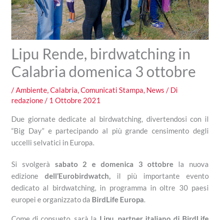
Lipu Rende, birdwatching in
Calabria domenica 3 ottobre
/
Ambiente
,
Calabria
,
Comunicati Stampa
,
News
/ Di
redazione
/
1 Ottobre 2021
Due giornate dedicate al birdwatching, divertendosi con il
“Big Day” e partecipando al più grande censimento degli
uccelli selvatici in Europa.
Si svolgerà
sabato 2 e domenica 3 ottobre
la nuova
edizione
dell’Eurobirdwatch,
il più importante evento
dedicato al birdwatching, in programma in oltre 30 paesi
europei e organizzato da
BirdLife Europa
.
Come di consueto, sarà la
Lipu, partner italiano di BirdLife