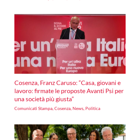
Cosenza, Franz Caruso: “Casa, giovani e
lavoro: firmate le proposte Avanti Psi per
una società più giusta”
Comunicati Stampa
,
Cosenza
,
News
,
Politica