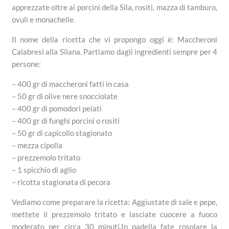
apprezzate oltre ai porcini della Sila, rositi, mazza di tamburo,
ovuli e monachelle.
Il nome della ricetta che vi propongo oggi è: Maccheroni
Calabresi alla Silana. Partiamo dagli ingredienti sempre per 4
persone:
– 400 gr di maccheroni fatti in casa
– 50 gr di olive nere snocciolate
– 400 gr di pomodori pelati
– 400 gr di funghi porcini o rositi
– 50 gr di capicollo stagionato
– mezza cipolla
– prezzemolo tritato
– 1 spicchio di aglio
– ricotta stagionata di pecora
Vediamo come preparare la ricetta: Aggiustate di sale e pepe,
mettete il prezzemolo tritato e lasciate cuocere a fuoco
moderato per circa 30 minuti.In padella fate rosolare la