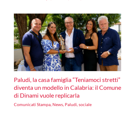
Paludi, la casa famiglia “Teniamoci stretti”
diventa un modello in Calabria: il Comune
di Dinami vuole replicarla
Comunicati Stampa
,
News
,
Paludi
,
sociale