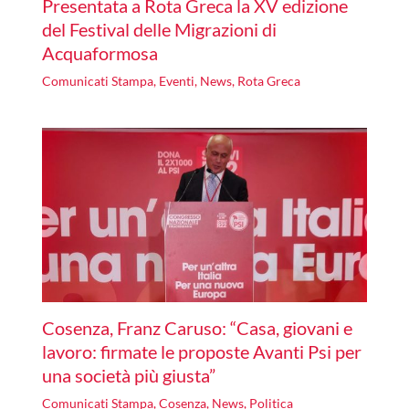
Presentata a Rota Greca la XV edizione
del Festival delle Migrazioni di
Acquaformosa
Comunicati Stampa
,
Eventi
,
News
,
Rota Greca
Cosenza, Franz Caruso: “Casa, giovani e
lavoro: firmate le proposte Avanti Psi per
una società più giusta”
Comunicati Stampa
,
Cosenza
,
News
,
Politica