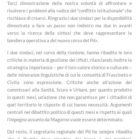
Tocci dimostrazione della nostra volontà di affrontare e
risolvere i problemi alla radice del “conflitto istituzionale” che
rischiava di crearsi. Ringrazio i due sindaci per la disponibilità
dimostrata a fare un passo non indietro ma due in avanti
verso la ricerca della sintesi che deve rappresentare la
bandiera operativa a del nuovo corso del Pd».
I due sindaci, nel corso della riunione, hanno ribadito le loro
critiche in materia di gestione dei rifiuti, rilanciando inoltre la
strategica importanza – per il loro valore storico e culturale –
delle minoranze linguistiche di cui le comunità di Frascineto e
Civita sono espressione. Critiche anche all’azione dei
commissari alla Sanità, Scura e Urbani, per quanto prodotto
in questi mesi, un’azione che non garantisce per i cittadini di
quel territorio le risposte di cui hanno necessità. Argomenti
centrali nel dibattito politico di questi mesi e rispetto ai quali
l’impegno assunto da Magorno vuole essere determinato.
Del resto, il segretario regionale del Pd ha sempre ribadito
che il Partito deve ripartire dal basso e dai territori,