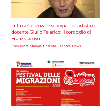
Lutto a Cosenza, è scomparso l’artista e
docente Giulio Telarico: il cordoglio di
Franz Caruso
Comunicati Stampa
,
Cosenza
,
Cronaca
,
News