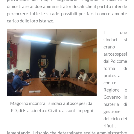
dimostrare ai due amministratori locali che il partito intende
percorrere tutte le strade possibili per farsi concretamente
carico delle loro istanze.
I due
sindaci si
erano
autosospesi
dal Pd come
forma di
protesta
contro
Regione e
Governo in
Magorno incontra i sindaci autosospesi dal
materia di
PD, di Frascineto e Civita: assunti impegni
gestione
del ciclo dei
rifiuti,
lamentando il rischio che determinate scelte amministrative