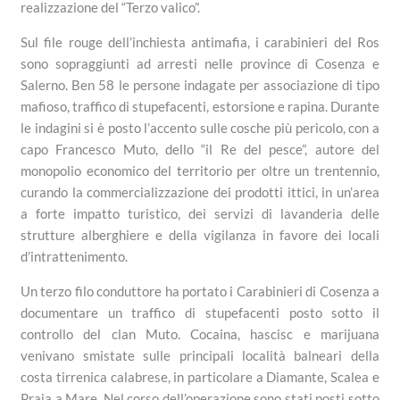
realizzazione del “Terzo valico”.
Sul file rouge dell’inchiesta antimafia, i carabinieri del Ros
sono sopraggiunti ad arresti nelle province di Cosenza e
Salerno. Ben 58 le persone indagate per associazione di tipo
mafioso, traffico di stupefacenti, estorsione e rapina. Durante
le indagini si è posto l’accento sulle cosche più pericolo, con a
capo Francesco Muto, dello “il Re del pesce”, autore del
monopolio economico del territorio per oltre un trentennio,
curando la commercializzazione dei prodotti ittici, in un’area
a forte impatto turistico, dei servizi di lavanderia delle
strutture alberghiere e della vigilanza in favore dei locali
d’intrattenimento.
Un terzo filo conduttore ha portato i Carabinieri di Cosenza a
documentare un traffico di stupefacenti posto sotto il
controllo del clan Muto. Cocaina, hascisc e marijuana
venivano smistate sulle principali località balneari della
costa tirrenica calabrese, in particolare a Diamante, Scalea e
Praia a Mare. Nel corso dell’operazione sono stati posti sotto