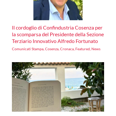
Il cordoglio di Confindustria Cosenza per
la scomparsa del Presidente della Sezione
Terziario Innovativo Alfredo Fortunato
Comunicati Stampa
,
Cosenza
,
Cronaca
,
Featured
,
News