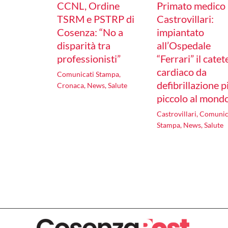
CCNL, Ordine
Primato medico 
TSRM e PSTRP di
Castrovillari:
Cosenza: “No a
impiantato
disparità tra
all’Ospedale
professionisti”
“Ferrari” il catet
cardiaco da
Comunicati Stampa
,
defibrillazione p
Cronaca
,
News
,
Salute
piccolo al mond
Castrovillari
,
Comunic
Stampa
,
News
,
Salute