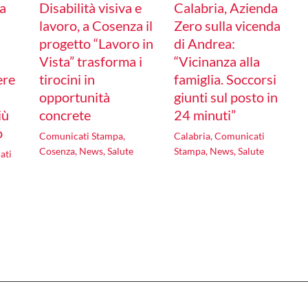
a
Disabilità visiva e
Calabria, Azienda
lavoro, a Cosenza il
Zero sulla vicenda
progetto “Lavoro in
di Andrea:
Vista” trasforma i
“Vicinanza alla
ere
tirocini in
famiglia. Soccorsi
opportunità
giunti sul posto in
iù
concrete
24 minuti”
o
Comunicati Stampa
,
Calabria
,
Comunicati
Cosenza
,
News
,
Salute
Stampa
,
News
,
Salute
ati