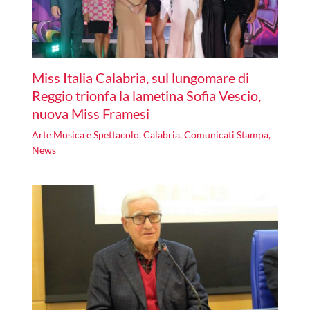
Miss Italia Calabria, sul lungomare di
Reggio trionfa la lametina Sofia Vescio,
nuova Miss Framesi
Arte Musica e Spettacolo
,
Calabria
,
Comunicati Stampa
,
News