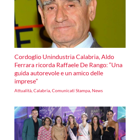
Cordoglio Unindustria Calabria, Aldo
Ferrara ricorda Raffaele De Rango: “Una
guida autorevole e un amico delle
imprese”
Attualità
,
Calabria
,
Comunicati Stampa
,
News