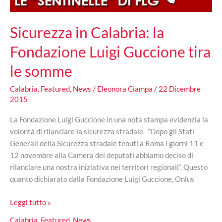
Sicurezza in Calabria: la
Fondazione Luigi Guccione tira
le somme
Calabria
,
Featured
,
News
/
Eleonora Ciampa
/
22 Dicembre
2015
La Fondazione Luigi Guccione in una nota stampa evidenzia la
volontà di rilanciare la sicurezza stradale “Dopo gli Stati
Generali della Sicurezza stradale tenuti a Roma i giorni 11 e
12 novembre alla Camera dei deputati abbiamo deciso di
rilanciare una nostra iniziativa nei territori regionali”. Questo
quanto dichiarato dalla Fondazione Luigi Guccione, Onlus
Sicurezza
Leggi tutto »
in
Calabria
,
Featured
,
News