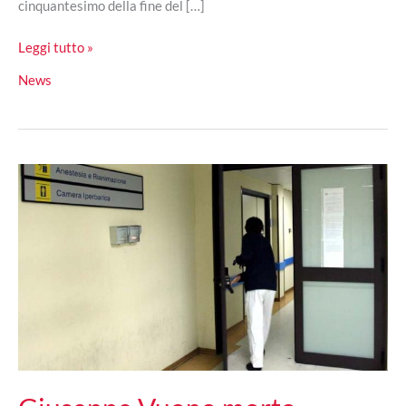
cinquantesimo della fine del […]
Mancano
Leggi tutto »
pochi
News
minuti
al
nuovo
anno
e
ai
suoi
10
straordinari
eventi