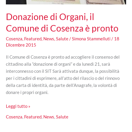
Donazione di Organi, il
Comune di Cosenza è pronto
Cosenza
,
Featured
,
News
,
Salute
/
Simona Stammelluti
/
18
Dicembre 2015
Il Comune di Cosenza è pronto ad accogliere il consenso del
cittadino alla “donazione di organi” e da lunedì 21, sarà
interconnesso con il SIT Sarà attivata dunque, la possibilità
per i cittadini di esprimere, all’atto del rilascio o del rinnovo
della carta di identità, da parte dell’Anagrafe, la volontà di
donare i propri organi.
Donazione
Leggi tutto »
di
Cosenza
,
Featured
,
News
,
Salute
Organi,
il