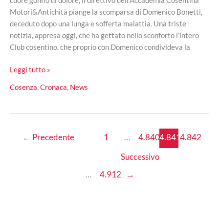
Motori&Antichità piange la scomparsa di Domenico Bonetti,
deceduto dopo una lunga e sofferta malattia. Una triste
notizia, appresa oggi, che ha gettato nello sconforto l’intero
Club cosentino, che proprio con Domenico condivideva la
L’Accademia
Leggi tutto »
Cosentina
Cosenza
,
Cronaca
,
News
Motori&Antichità
piange
la
scomparsa
←
Precedente
1
…
4.840
4.841
4.842
di
Domenico
Successivo
Bonetti
…
4.912
→