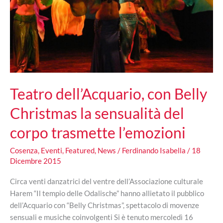
Teatro dell’Acquario, con Belly
Christmas la sensualità del
corpo trasmette l’emozioni
Cosenza
,
Eventi
,
Featured
,
News
/
Ferdinando Isabella
/
18
Dicembre 2015
Circa venti danzatrici del ventre dell’Associazione culturale
Harem “Il tempio delle Odalische” hanno allietato il pubblico
dell’Acquario con “Belly Christmas”, spettacolo di movenze
sensuali e musiche coinvolgenti Si è tenuto mercoledì 16