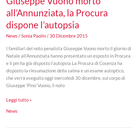
Giuseppe Vuono morto
all’Annunziata, la Procura
dispone l’autopsia
News
/
Sonia Paolin
/
30 Dicembre 2015
I familiari del noto penalista Giuseppe Vuono morto il giorno di
Natale all’Annunziata hanno presentato un esposto in Procura
e il pm ha già disposto l’autopsia La Procura di Cosenza ha
disposto la riesumazione della salma e un esame autoptico,
che verrà eseguito oggi mercoledì 30 dicembre, sul corpo di
Giuseppe ‘Pino’ Vuono, il noto
Giuseppe
Leggi tutto »
Vuono
News
morto
all’Annunziata,
la
Procura