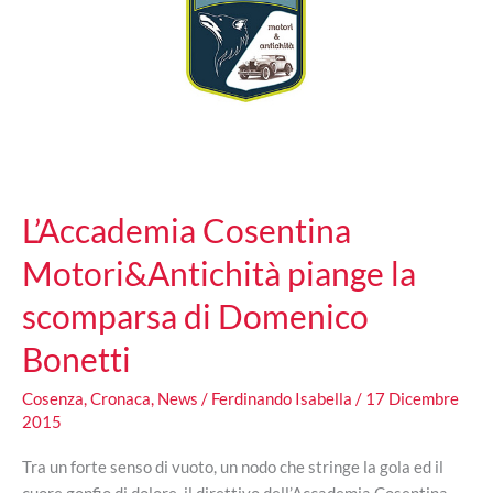
L’Accademia Cosentina
Motori&Antichità piange la
scomparsa di Domenico
Bonetti
Cosenza
,
Cronaca
,
News
/
Ferdinando Isabella
/
17 Dicembre
2015
Tra un forte senso di vuoto, un nodo che stringe la gola ed il
cuore gonfio di dolore, il direttivo dell’Accademia Cosentina