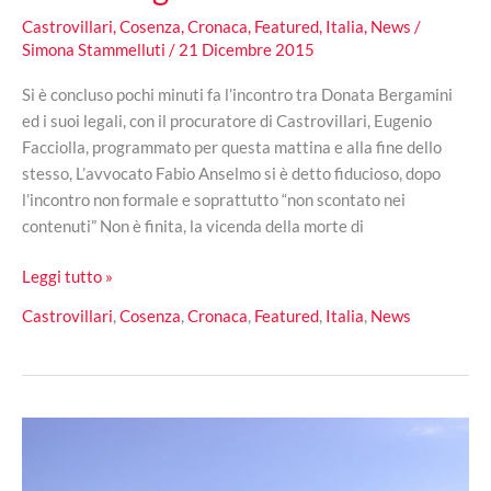
Castrovillari
,
Cosenza
,
Cronaca
,
Featured
,
Italia
,
News
/
Simona Stammelluti
/
21 Dicembre 2015
Si è concluso pochi minuti fa l’incontro tra Donata Bergamini
ed i suoi legali, con il procuratore di Castrovillari, Eugenio
Facciolla, programmato per questa mattina e alla fine dello
stesso, L’avvocato Fabio Anselmo si è detto fiducioso, dopo
l’incontro non formale e soprattutto “non scontato nei
contenuti” Non è finita, la vicenda della morte di
Caso
Leggi tutto »
Bergamini
Castrovillari
,
Cosenza
,
Cronaca
,
Featured
,
Italia
,
News
…
Non
è
finita