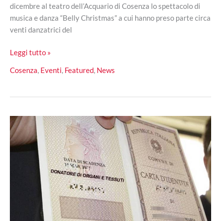
dicembre al teatro dell’Acquario di Cosenza lo spettacolo di
musica e danza “Belly Christmas” a cui hanno preso parte circa
venti danzatrici del
Teatro
Leggi tutto »
dell’Acquario,
Cosenza
,
Eventi
,
Featured
,
News
con
Belly
Christmas
la
sensualità
del
corpo
trasmette
l’emozioni