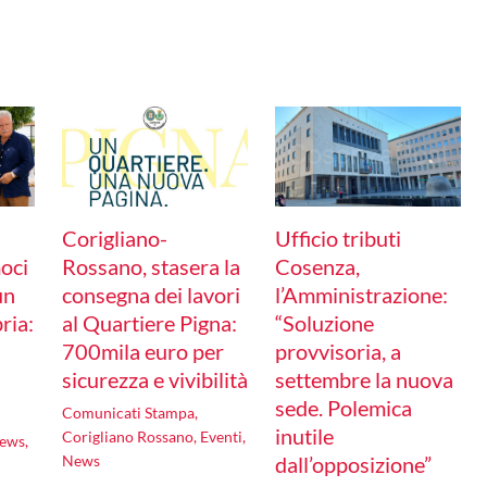
Corigliano-
Ufficio tributi
moci
Rossano, stasera la
Cosenza,
un
consegna dei lavori
l’Amministrazione:
ria:
al Quartiere Pigna:
“Soluzione
700mila euro per
provvisoria, a
sicurezza e vivibilità
settembre la nuova
sede. Polemica
Comunicati Stampa
,
inutile
Corigliano Rossano
,
Eventi
,
ews
,
News
dall’opposizione”