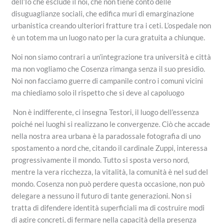
dell’Io che esclude il noi, che non tiene conto delle
disuguaglianze sociali, che edifica muri di emarginazione
urbanistica creando ulteriori fratture tra i ceti. L’ospedale non
è un totem ma un luogo nato per la cura gratuita a chiunque.
Noi non siamo contrari a un’integrazione tra università e città
ma non vogliamo che Cosenza rimanga senza il suo presidio.
Noi non facciamo guerre di campanile contro i comuni vicini
ma chiediamo solo il rispetto che si deve al capoluogo
Non è indifferente, ci insegna Testori, il luogo dell’essenza
poiché nei luoghi si realizzano le convergenze. Ciò che accade
nella nostra area urbana è la paradossale fotografia di uno
spostamento a nord che, citando il cardinale Zuppi, interessa
progressivamente il mondo. Tutto si sposta verso nord,
mentre la vera ricchezza, la vitalità, la comunità è nel sud del
mondo. Cosenza non può perdere questa occasione, non può
delegare a nessuno il futuro di tante generazioni. Non si
tratta di difendere identità superficiali ma di costruire modi
di agire concreti, di fermare nella capacità della presenza