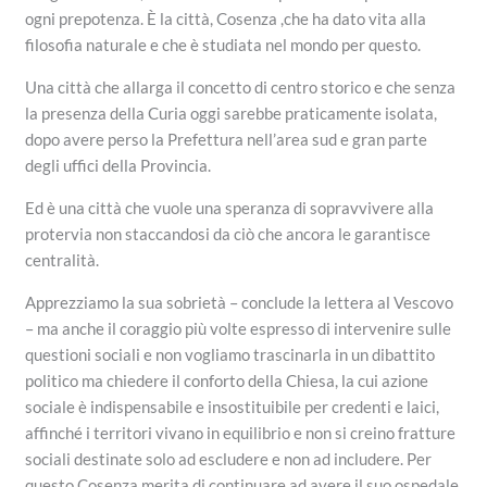
ogni prepotenza. È la città, Cosenza ,che ha dato vita alla
filosofia naturale e che è studiata nel mondo per questo.
Una città che allarga il concetto di centro storico e che senza
la presenza della Curia oggi sarebbe praticamente isolata,
dopo avere perso la Prefettura nell’area sud e gran parte
degli uffici della Provincia.
Ed è una città che vuole una speranza di sopravvivere alla
protervia non staccandosi da ciò che ancora le garantisce
centralità.
Apprezziamo la sua sobrietà – conclude la lettera al Vescovo
– ma anche il coraggio più volte espresso di intervenire sulle
questioni sociali e non vogliamo trascinarla in un dibattito
politico ma chiedere il conforto della Chiesa, la cui azione
sociale è indispensabile e insostituibile per credenti e laici,
affinché i territori vivano in equilibrio e non si creino fratture
sociali destinate solo ad escludere e non ad includere. Per
questo Cosenza merita di continuare ad avere il suo ospedale