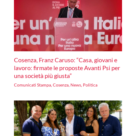
Cosenza, Franz Caruso: “Casa, giovani e
lavoro: firmate le proposte Avanti Psi per
una società più giusta”
Comunicati Stampa
,
Cosenza
,
News
,
Politica