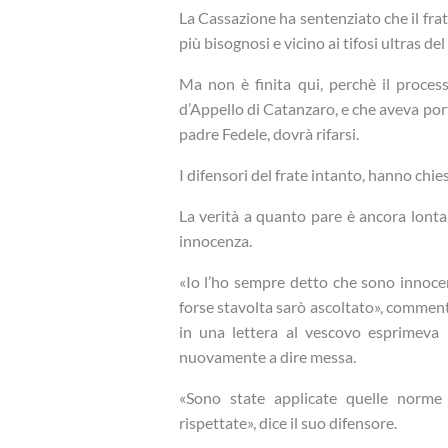
La Cassazione ha sentenziato che il frat
più bisognosi e vicino ai tifosi ultras d
Ma non è finita qui, perchè il proces
d’Appello di Catanzaro, e che aveva por
padre Fedele, dovrà rifarsi.
I difensori del frate intanto, hanno chies
La verità a quanto pare è ancora lont
innocenza.
«Io l’ho sempre detto che sono innocen
forse stavolta sarò ascoltato», commenta
in una lettera al vescovo esprimeva 
nuovamente a dire messa.
«Sono state applicate quelle norme 
rispettate», dice il suo difensore.