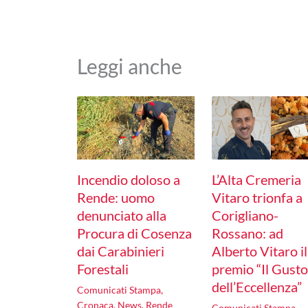
Leggi anche
Incendio doloso a
L’Alta Cremeria
Rende: uomo
Vitaro trionfa a
denunciato alla
Corigliano-
Procura di Cosenza
Rossano: ad
dai Carabinieri
Alberto Vitaro il
Forestali
premio “Il Gust
dell’Eccellenza”
Comunicati Stampa
,
Cronaca
,
News
,
Rende
Comunicati Stampa
,