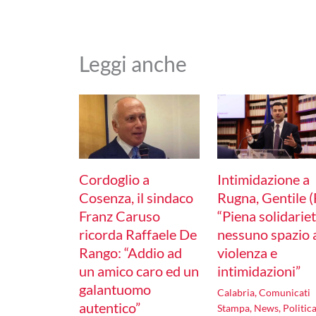
Leggi anche
Cordoglio a
Intimidazione a
Cosenza, il sindaco
Rugna, Gentile (F
Franz Caruso
“Piena solidariet
ricorda Raffaele De
nessuno spazio 
Rango: “Addio ad
violenza e
un amico caro ed un
intimidazioni”
galantuomo
Calabria
,
Comunicati
autentico”
Stampa
,
News
,
Politic