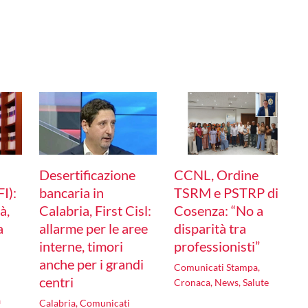
Desertificazione
CCNL, Ordine
I):
bancaria in
TSRM e PSTRP di
à,
Calabria, First Cisl:
Cosenza: “No a
a
allarme per le aree
disparità tra
interne, timori
professionisti”
anche per i grandi
Comunicati Stampa
,
centri
Cronaca
,
News
,
Salute
a
Calabria
,
Comunicati