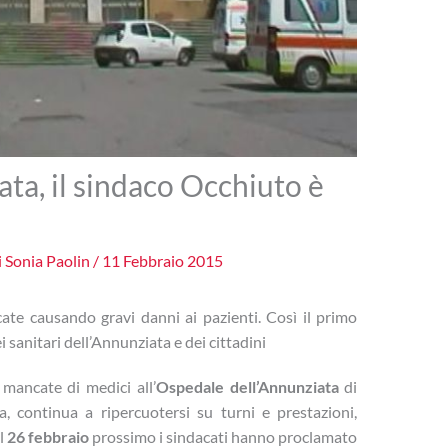
ata, il sindaco Occhiuto è
i
Sonia Paolin
/
11 Febbraio 2015
ate causando gravi danni ai pazienti. Così il primo
i sanitari dell’Annunziata e dei cittadini
 mancate di medici all’
Ospedale
dell’Annunziata
di
ia, continua a ripercuotersi su turni e prestazioni,
il
26 febbraio
prossimo i sindacati hanno proclamato