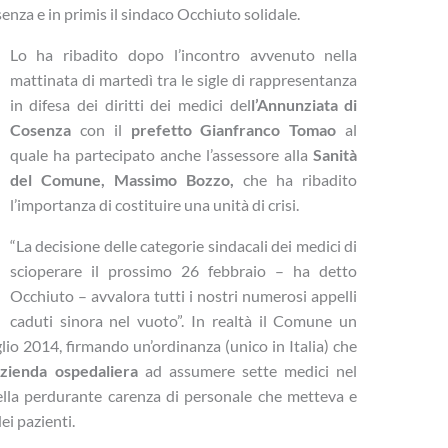
nza e in primis il sindaco Occhiuto solidale.
Lo ha ribadito dopo l’incontro avvenuto nella
mattinata di martedì tra le sigle di rappresentanza
in difesa dei diritti dei medici del
l’Annunziata di
Cosenza
con il
prefetto Gianfranco Tomao
al
quale ha partecipato anche l’assessore alla
Sanità
del Comune, Massimo Bozzo,
che ha ribadito
l’importanza di costituire una unità di crisi.
“La decisione delle categorie sindacali dei medici di
scioperare il prossimo 26 febbraio – ha detto
Occhiuto – avvalora tutti i nostri numerosi appelli
caduti sinora nel vuoto”. In realtà il Comune un
lio 2014, firmando un’ordinanza (unico in Italia) che
zienda ospedaliera
ad assumere sette medici nel
ella perdurante carenza di personale che metteva e
ei pazienti.