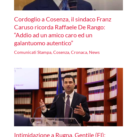
Cordoglio a Cosenza, il sindaco Franz
Caruso ricorda Raffaele De Rango:
“Addio ad un amico caro ed un
galantuomo autentico”
Comunicati Stampa
,
Cosenza
,
Cronaca
,
News
Intimidazione a Rugna, Gentile (FI):