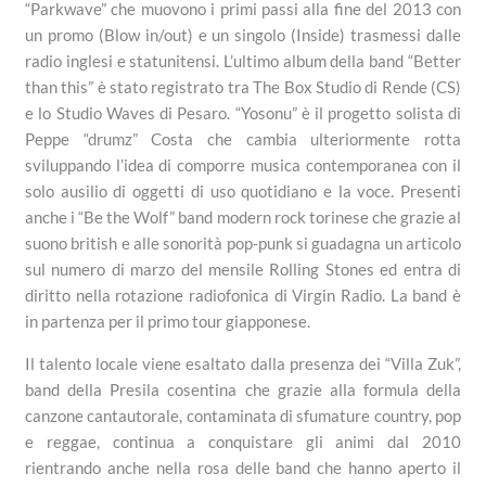
“Parkwave” che muovono i primi passi alla fine del 2013 con
un promo (Blow in/out) e un singolo (Inside) trasmessi dalle
radio inglesi e statunitensi. L’ultimo album della band “Better
than this” è stato registrato tra The Box Studio di Rende (CS)
e lo Studio Waves di Pesaro. “Yosonu” è il progetto solista di
Peppe “drumz” Costa che cambia ulteriormente rotta
sviluppando l’idea di comporre musica contemporanea con il
solo ausilio di oggetti di uso quotidiano e la voce. Presenti
anche i “Be the Wolf” band modern rock torinese che grazie al
suono british e alle sonorità pop-punk si guadagna un articolo
sul numero di marzo del mensile Rolling Stones ed entra di
diritto nella rotazione radiofonica di Virgin Radio. La band è
in partenza per il primo tour giapponese.
Il talento locale viene esaltato dalla presenza dei “Villa Zuk”,
band della Presila cosentina che grazie alla formula della
canzone cantautorale, contaminata di sfumature country, pop
e reggae, continua a conquistare gli animi dal 2010
rientrando anche nella rosa delle band che hanno aperto il