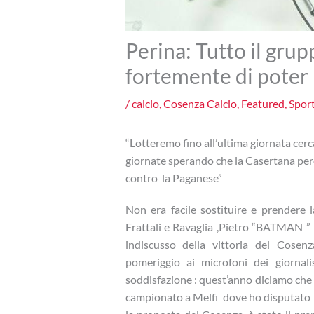
Perina: Tutto il gru
fortemente di poter 
/
calcio
,
Cosenza Calcio
,
Featured
,
Spor
“Lotteremo fino all’ultima giornata cer
giornate sperando che la Casertana perd
contro la Paganese”
Non era facile sostituire e prendere 
Frattali e Ravaglia ,Pietro “BATMAN ” P
indiscusso della vittoria del Cosen
pomeriggio ai microfoni dei giornal
soddisfazione : quest’anno diciamo che
campionato a Melfi dove ho disputato la