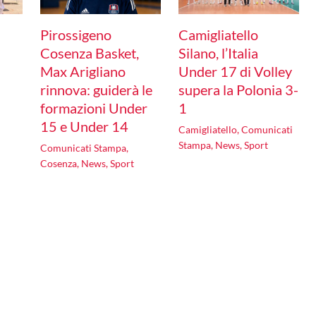
Pirossigeno
Camigliatello
Cosenza Basket,
Silano, l’Italia
Max Arigliano
Under 17 di Volley
rinnova: guiderà le
supera la Polonia 3-
formazioni Under
1
15 e Under 14
Camigliatello
,
Comunicati
Stampa
,
News
,
Sport
Comunicati Stampa
,
Cosenza
,
News
,
Sport