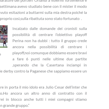
paratore dei portieri Orlandi a volermi fortemente e
In settimana avevo studiato bene con il mister il modo
avuto esitazioni a buttarmi sulla mia destra poiché la
i proprio così,sulla ribattuta sono stato fortunato .
Incalzato dalle domande dei cronisti sulla
possibilità di centrare l’obiettivo playoff
Perina non ha dubbi : tutto il gruppo crede
ancora nella possibilità di centrare i
playoff,noi comunque dobbiamo essere bravi
o
a fare 6 punti nelle ultime due partite
,sperando che la Casertana inciampi in
cile derby contro la Paganese che sappiamo essere un
e in porta il mio idolo era Julio Cesar dell’inter che
lo.Ho ancora un altro anno di contratto con il
ei in blocco anche tutti i miei compagni stiamo
n grande gruppo.”