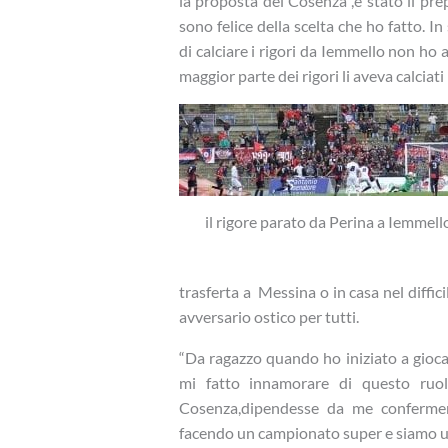
la proposta del Cosenza ,è stato il pre
sono felice della scelta che ho fatto. 
di calciare i rigori da Iemmello non ho 
maggior parte dei rigori li aveva calciat
il rigore parato da Perina a Iemmell
trasferta a Messina o in casa nel diffi
avversario ostico per tutti.
“Da ragazzo quando ho iniziato a giocar
mi fatto innamorare di questo ruo
Cosenza,dipendesse da me confermer
facendo un campionato super e siamo u