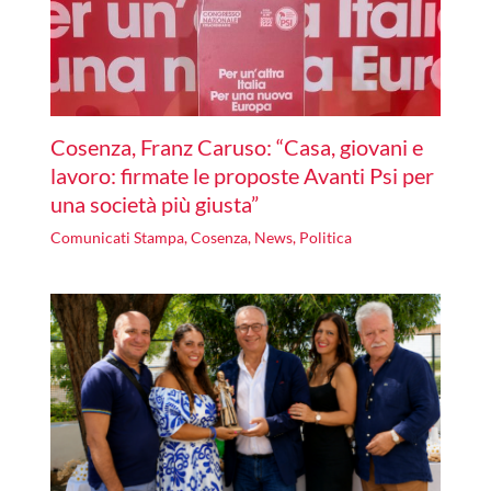
Cosenza, Franz Caruso: “Casa, giovani e
lavoro: firmate le proposte Avanti Psi per
una società più giusta”
Comunicati Stampa
,
Cosenza
,
News
,
Politica