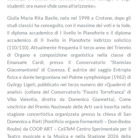
studenti: ora nuove sfide sono all’orizzonte».
Giulia Maria Rita Basile, nata nel 1998 a Crotone, dopo gli
studi classici ha conseguito, con il massimo dei voti e la lode,
il diploma accademico di I livello in Pianoforte e il diploma
accademico di II livello in Pianoforte indirizzo solistico
(110/110). Attualmente frequenta il terzo anno del Triennio
di Organo e composizione organistica nella classe di
Emanuele Cardi, presso il Conservatorio “Stanislao
Giacomantonio” di Cosenza. È autrice del saggio Entropia
fisica e durée bergsoniana nel Poème symphonique (1962) di
György Ligeti, pubblicato nel terzo numero dei «Quaderni di
analisi» (collana del Conservatorio “Fausto Torrefranca” di
Vibo Valentia, diretta da Domenico Giannetta). Come
vincitrice del Premio Nazionale delle Arti sarà inserita nella
stagione concertistica organizzata presso la chiesa di San
Domenico a Rieti (Pontificio organo Formentelli – Dom Bedos
Roubo) da COOP ART – CeSTeM Centro Sperimentale per il
Teatro musicale e la Musica e nella Stagione 2026 della