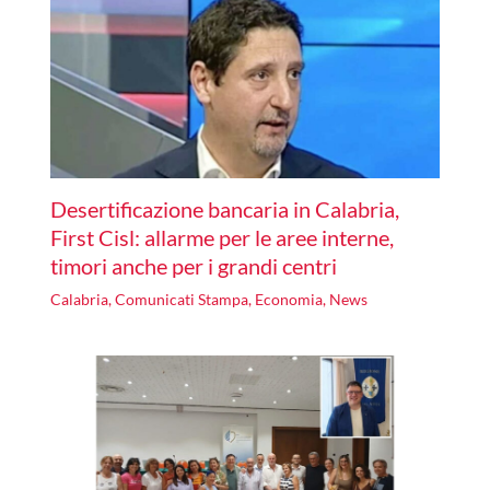
Desertificazione bancaria in Calabria,
First Cisl: allarme per le aree interne,
timori anche per i grandi centri
Calabria
,
Comunicati Stampa
,
Economia
,
News