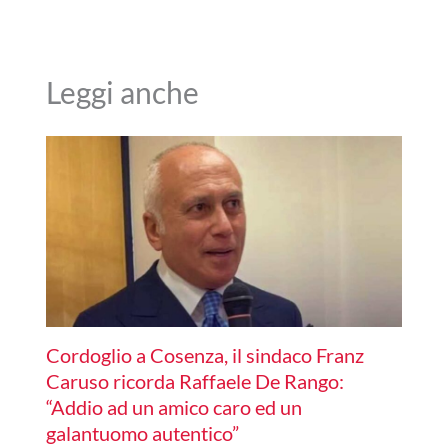
Leggi anche
Cordoglio a Cosenza, il sindaco Franz
Caruso ricorda Raffaele De Rango:
“Addio ad un amico caro ed un
galantuomo autentico”