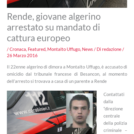
Rende, giovane algerino
arrestato su mandato di
cattura europeo
/
Cronaca
,
Featured
,
Montalto Uffugo
,
News
/ Di
redazione
/
26 Marzo 2016
Il 22enne algerino di dimora a Montalto Uffugo, è accusato di
omicidio dal tribunale francese di Besancon, al momento
dell’arresto si trovava a casa di un parente a Rende
Contattati
dalla
“direzione
centrale
della polizia
criminale –