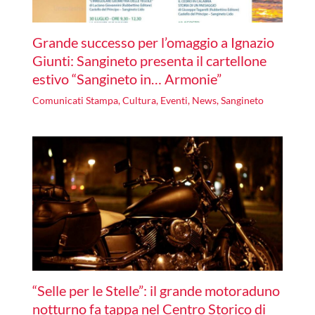
Grande successo per l’omaggio a Ignazio
Giunti: Sangineto presenta il cartellone
estivo “Sangineto in… Armonie”
Comunicati Stampa
,
Cultura
,
Eventi
,
News
,
Sangineto
“Selle per le Stelle”: il grande motoraduno
notturno fa tappa nel Centro Storico di