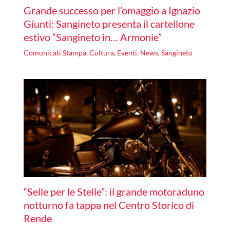
Grande successo per l’omaggio a Ignazio
Giunti: Sangineto presenta il cartellone
estivo “Sangineto in… Armonie”
Comunicati Stampa
,
Cultura
,
Eventi
,
News
,
Sangineto
“Selle per le Stelle”: il grande motoraduno
notturno fa tappa nel Centro Storico di
Rende