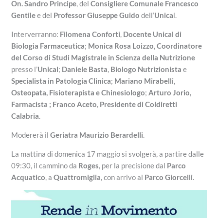
On. Sandro Principe
, del
Consigliere Comunale Francesco
Gentile
e del
Professor Giuseppe Guido
dell’
Unica
l.
Interverranno:
Filomena Conforti
,
Docente Unical di
Biologia Farmaceutica
;
Monica Rosa Loizzo
,
Coordinatore
del Corso di Studi Magistrale in Scienza della Nutrizione
presso l’
Unical
;
Daniele Basta
,
Biologo Nutrizionista
e
Specialista in Patologia Clinica
;
Mariano Mirabelli
,
Osteopata, Fisioterapista e Chinesiologo
;
Arturo Jorio,
Farmacista ;
Franco Aceto
,
Presidente di Coldiretti
Calabria
.
Modererà il
Geriatra Maurizio Berardelli
.
La mattina di domenica 17 maggio si svolgerà, a partire dalle
09:30, il cammino da
Roges
, per la precisione dal
Parco
Acquatico
, a
Quattromiglia
, con arrivo al
Parco Giorcelli
.