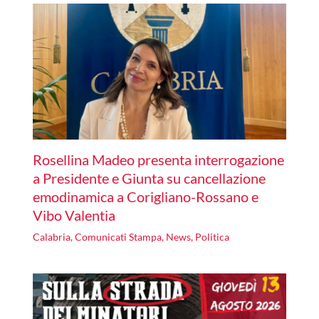
Rosellina Madeo presenta interrogazione
a Presidente e Giunta su cancellazione
emodinamica a Corigliano-Rossano e
Vibo Valentia
Calabria
,
Comunicati Stampa
,
News
,
Politica