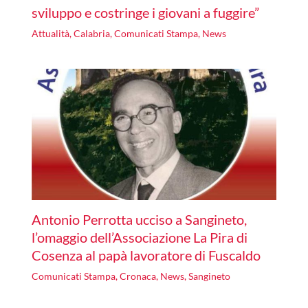
sviluppo e costringe i giovani a fuggire”
Attualità
,
Calabria
,
Comunicati Stampa
,
News
Antonio Perrotta ucciso a Sangineto,
l’omaggio dell’Associazione La Pira di
Cosenza al papà lavoratore di Fuscaldo
Comunicati Stampa
,
Cronaca
,
News
,
Sangineto