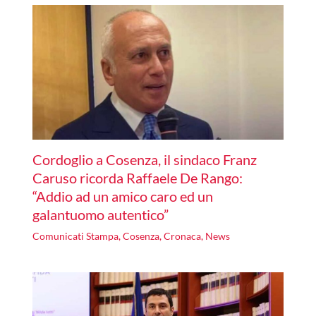
Cordoglio a Cosenza, il sindaco Franz
Caruso ricorda Raffaele De Rango:
“Addio ad un amico caro ed un
galantuomo autentico”
Comunicati Stampa
,
Cosenza
,
Cronaca
,
News