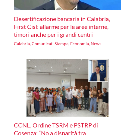
Desertificazione bancaria in Calabria,
First Cisl: allarme per le aree interne,
timori anche per i grandi centri
Calabria
,
Comunicati Stampa
,
Economia
,
News
CCNL, Ordine TSRM e PSTRP di
Cosenza: “No a disparità tra